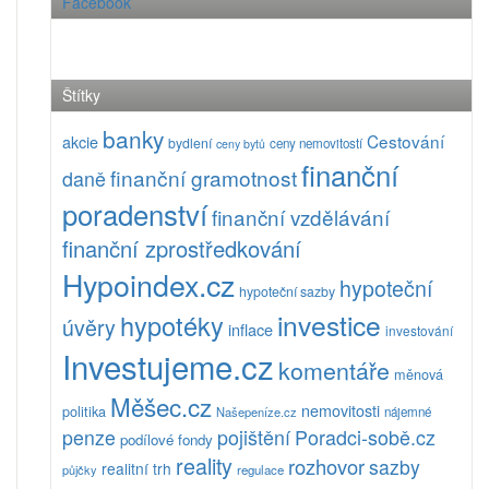
Facebook
Štítky
banky
Cestování
akcie
bydlení
ceny nemovitostí
ceny bytů
finanční
finanční gramotnost
daně
poradenství
finanční vzdělávání
finanční zprostředkování
Hypoindex.cz
hypoteční
hypoteční sazby
investice
hypotéky
úvěry
inflace
investování
Investujeme.cz
komentáře
měnová
Měšec.cz
nemovitosti
politika
Našepeníze.cz
nájemné
pojištění
Poradci-sobě.cz
penze
podílové fondy
reality
rozhovor
sazby
realitní trh
půjčky
regulace