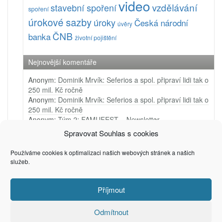
video
vzdělávání
stavební spoření
spoření
úrokové sazby
úroky
Česká národní
úvěry
ČNB
banka
životní pojištění
Nejnovější komentáře
Anonym
:
Dominik Mrvík: Seferios a spol. připraví lidi tak o
250 mil. Kč ročně
Anonym
:
Dominik Mrvík: Seferios a spol. připraví lidi tak o
250 mil. Kč ročně
Anonym
:
Tým 2: FAMUFEST – Newsletter
Anonym
:
Tým 1: Ji.hlava – Newsletter
Spravovat Souhlas s cookies
Anonym
:
Tým 4: Very Merry Arts – PR video
Používáme cookies k optimalizaci našich webových stránek a našich
služeb.
Příjmout
(c) 2006 - 2025
Privacy & Cookies: This site uses cookies. By continuing to use this
Petr Zámečník
website, you agree to their use.
To find out more, including how to control cookies, see here:
Cookie
Odmítnout
Policy