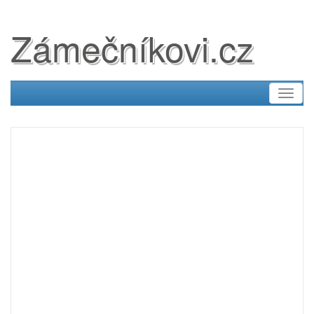
Zámečníkovi.cz
Toggl
naviga