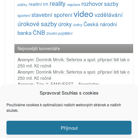
reality
rozhovor
sazby
realitní trh
půjčky
regulace
video
vzdělávání
stavební spoření
spoření
úrokové sazby
úroky
Česká národní
úvěry
ČNB
banka
životní pojištění
Nejnovější komentáře
Anonym
:
Dominik Mrvík: Seferios a spol. připraví lidi tak o
250 mil. Kč ročně
Anonym
:
Dominik Mrvík: Seferios a spol. připraví lidi tak o
250 mil. Kč ročně
Anonym
:
Tým 2: FAMUFEST – Newsletter
Anonym
:
Tým 1: Ji.hlava – Newsletter
Spravovat Souhlas s cookies
Anonym
:
Tým 4: Very Merry Arts – PR video
Používáme cookies k optimalizaci našich webových stránek a našich
služeb.
Příjmout
(c) 2006 - 2025
Privacy & Cookies: This site uses cookies. By continuing to use this
Petr Zámečník
website, you agree to their use.