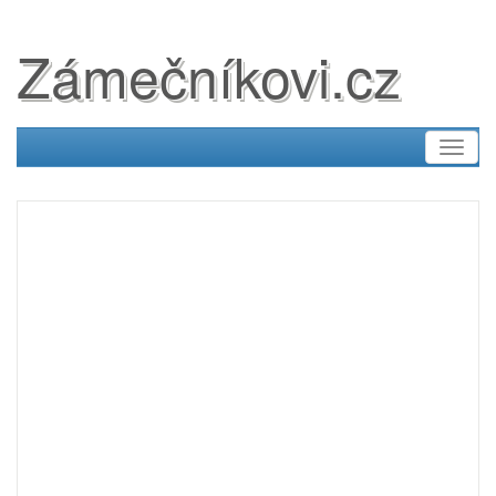
Zámečníkovi.cz
Toggl
naviga