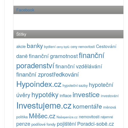
Facebook
Štítky
banky
Cestování
akcie
bydlení
ceny nemovitostí
ceny bytů
finanční
finanční gramotnost
daně
poradenství
finanční vzdělávání
finanční zprostředkování
Hypoindex.cz
hypoteční
hypoteční sazby
investice
hypotéky
úvěry
inflace
investování
Investujeme.cz
komentáře
měnová
Měšec.cz
nemovitosti
politika
Našepeníze.cz
nájemné
pojištění
Poradci-sobě.cz
penze
podílové fondy