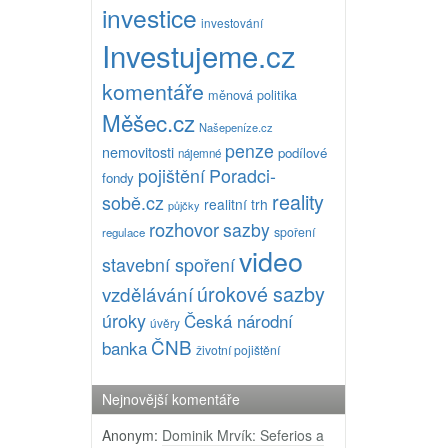
investice
investování
Investujeme.cz
komentáře
měnová politika
Měšec.cz
Našepeníze.cz
penze
nemovitosti
podílové
nájemné
pojištění
Poradci-
fondy
reality
sobě.cz
realitní trh
půjčky
rozhovor
sazby
spoření
regulace
video
stavební spoření
úrokové sazby
vzdělávání
úroky
Česká národní
úvěry
ČNB
banka
životní pojištění
Nejnovější komentáře
Anonym
:
Dominik Mrvík: Seferios a