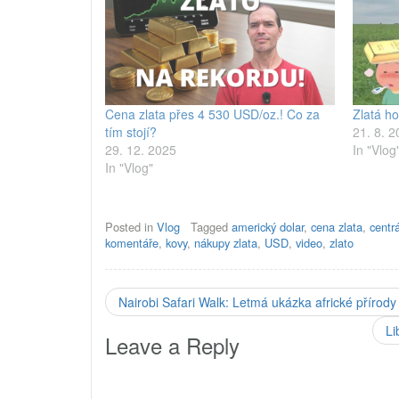
Cena zlata přes 4 530 USD/oz.! Co za
Zlatá h
tím stojí?
21. 8. 
29. 12. 2025
In "Vlog
In "Vlog"
Posted in
Vlog
Tagged
americký dolar
,
cena zlata
,
centr
komentáře
,
kovy
,
nákupy zlata
,
USD
,
video
,
zlato
Nairobi Safari Walk: Letmá ukázka africké přírod
Li
Leave a Reply