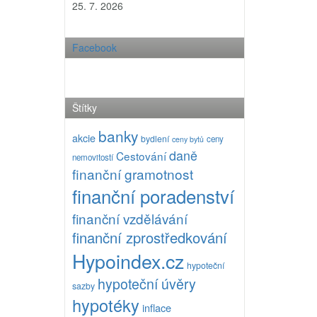
25. 7. 2026
Facebook
Štítky
banky
akcie
bydlení
ceny
ceny bytů
daně
Cestování
nemovitostí
finanční gramotnost
finanční poradenství
finanční vzdělávání
finanční zprostředkování
Hypoindex.cz
hypoteční
hypoteční úvěry
sazby
hypotéky
inflace