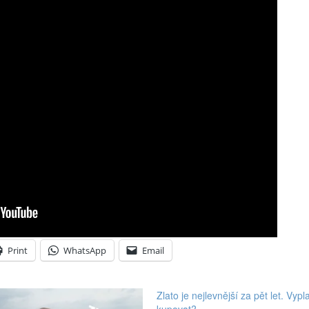
Print
WhatsApp
Email
Zlato je nejlevnější za pět let. Vypla