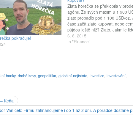
kupovat?
Zlatá horečka se překlopila v prode
agónii. Ze svých maxim u 1 900 U
zlato propadlo pod 1 100 USD/oz. 
čase začít zlato kupovat, nebo cen
půjdou ještě níž? Zlato. Jakmile lid
zaslechnou kouzelné slůvko „zlato“
6. 8. 2015
orečka pokračuje!
jeho ekvivalent v jiném jazyce („gol
In "Finance"
2024
„emas“, „l´or“, „oro“, „lò”, “kulta”,
"
”igolide”, “arany”, „volamena”,
“koura”…), ztrácejí zdravý rozum
ální banky
,
drahé kovy
,
geopolitika
,
globální nejistota
,
investice
,
investování
,
y – Keňa
bor Vaníček: Firmu zafinancujeme i do 1 až 2 dní. A poradce dostane pr