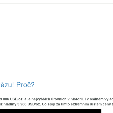
tězu! Proč?
 886 USD/oz. a je nejvyšších úrovních v historii. I v reálném vyjád
íž hladiny 3 900 USD/oz. Co stojí za tímto extrémním růstem ceny 