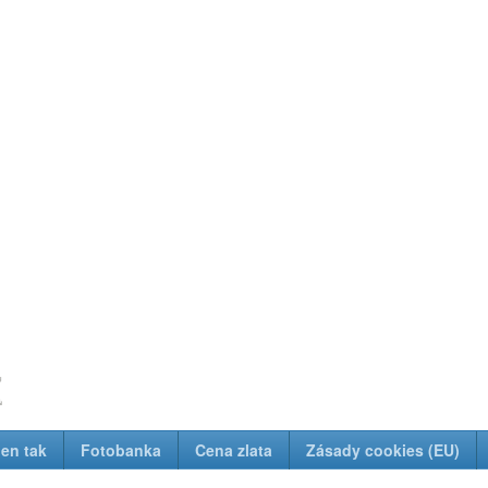
z
Jen tak
Fotobanka
Cena zlata
Zásady cookies (EU)