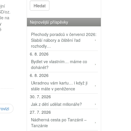
jní
SD/oz.
Je na
Nejnovější příspěvky
y
é
Přechody poradců v červenci 2026:
 či
Slabší nábory a čištění řad
d“,
rozhodly…
6. 8. 2026
 a…
Bydlet ve vlastním… máme co
dohánět?
6. 8. 2026
Ukradnou vám kartu… i když ji
stále máte v peněžence
30. 7. 2026
Jak z dětí udělat milionáře?
ovizi
27. 7. 2026
Nádherná cesta po Tanzánii –
Tanzánie