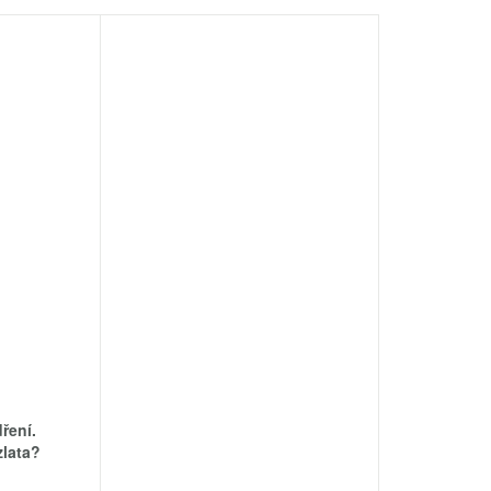
ření.
zlata?