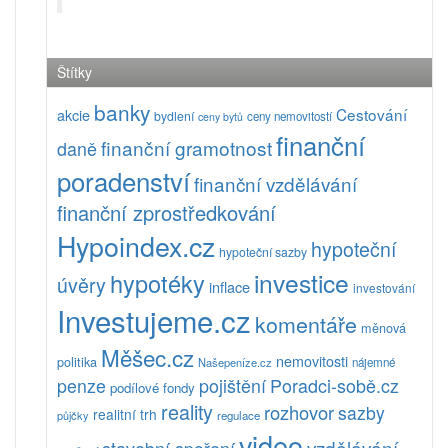
Štítky
banky
Cestování
akcie
bydlení
ceny nemovitostí
ceny bytů
finanční
finanční gramotnost
daně
poradenství
finanční vzdělávání
finanční zprostředkování
Hypoindex.cz
hypoteční
hypoteční sazby
investice
hypotéky
úvěry
inflace
investování
Investujeme.cz
komentáře
měnová
Měšec.cz
nemovitosti
politika
Našepeníze.cz
nájemné
pojištění
Poradci-sobě.cz
penze
podílové fondy
reality
rozhovor
sazby
realitní trh
půjčky
regulace
video
vzdělávání