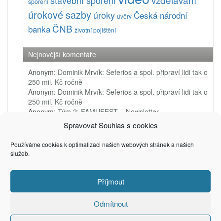
stavební spoření
spoření
úrokové sazby
úroky
Česká národní
úvěry
ČNB
banka
životní pojištění
Nejnovější komentáře
Anonym
:
Dominik Mrvík: Seferios a spol. připraví lidi tak o
250 mil. Kč ročně
Anonym
:
Dominik Mrvík: Seferios a spol. připraví lidi tak o
250 mil. Kč ročně
Anonym
:
Tým 2: FAMUFEST – Newsletter
Anonym
:
Tým 1: Ji.hlava – Newsletter
Spravovat Souhlas s cookies
Anonym
:
Tým 4: Very Merry Arts – PR video
Používáme cookies k optimalizaci našich webových stránek a našich
služeb.
Příjmout
(c) 2006 - 2025
Privacy & Cookies: This site uses cookies. By continuing to use this
Petr Zámečník
website, you agree to their use.
To find out more, including how to control cookies, see here:
Cookie
Odmítnout
Policy