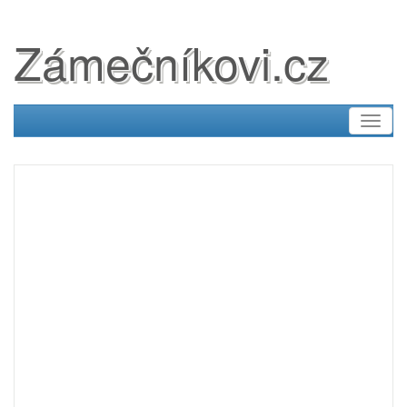
Zámečníkovi.cz
Toggl
naviga