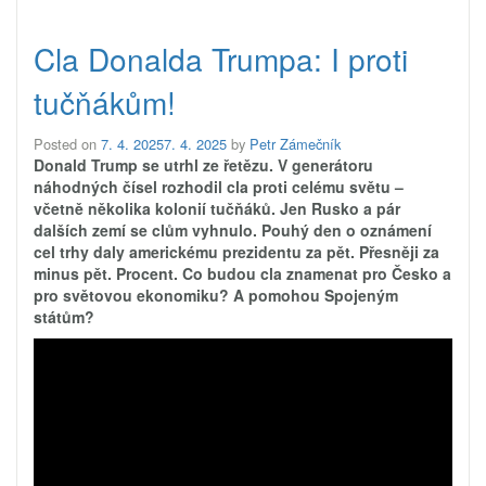
Cla Donalda Trumpa: I proti
tučňákům!
Posted on
7. 4. 2025
7. 4. 2025
by
Petr Zámečník
Donald Trump se utrhl ze řetězu. V generátoru
náhodných čísel rozhodil cla proti celému světu –
včetně několika kolonií tučňáků. Jen Rusko a pár
dalších zemí se clům vyhnulo. Pouhý den o oznámení
cel trhy daly americkému prezidentu za pět. Přesněji za
minus pět. Procent. Co budou cla znamenat pro Česko a
pro světovou ekonomiku? A pomohou Spojeným
státům?