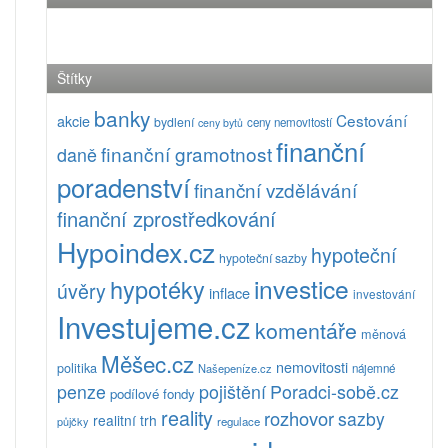
Štítky
banky
Cestování
akcie
bydlení
ceny nemovitostí
ceny bytů
finanční
finanční gramotnost
daně
poradenství
finanční vzdělávání
finanční zprostředkování
Hypoindex.cz
hypoteční
hypoteční sazby
investice
hypotéky
úvěry
inflace
investování
Investujeme.cz
komentáře
měnová
Měšec.cz
nemovitosti
politika
Našepeníze.cz
nájemné
pojištění
Poradci-sobě.cz
penze
podílové fondy
reality
rozhovor
sazby
realitní trh
půjčky
regulace