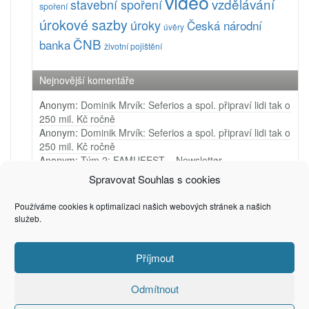
video
vzdělávání
stavební spoření
spoření
úrokové sazby
úroky
Česká národní
úvěry
ČNB
banka
životní pojištění
Nejnovější komentáře
Anonym
:
Dominik Mrvík: Seferios a spol. připraví lidi tak o
250 mil. Kč ročně
Anonym
:
Dominik Mrvík: Seferios a spol. připraví lidi tak o
250 mil. Kč ročně
Anonym
:
Tým 2: FAMUFEST – Newsletter
Anonym
:
Tým 1: Ji.hlava – Newsletter
Spravovat Souhlas s cookies
Anonym
:
Tým 4: Very Merry Arts – PR video
Používáme cookies k optimalizaci našich webových stránek a našich
služeb.
Příjmout
Privacy & Cookies: This site uses cookies. By continuing to use this
(c) 2006 - 2025
Petr Zámečník
website, you agree to their use.
To find out more, including how to control cookies, see here:
Cookie
Odmítnout
Policy