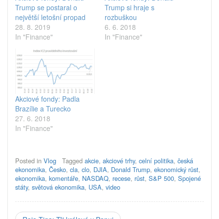
Trump se postaral o
Trump si hraje s
největší letošní propad
rozbuškou
28. 8. 2019
6. 6. 2018
In "Finance"
In "Finance"
Akciové fondy: Padla
Brazílie a Turecko
27. 6. 2018
In "Finance"
Posted in
Vlog
Tagged
akcie
,
akciové trhy
,
celní politika
,
česká
ekonomika
,
Česko
,
cla
,
clo
,
DJIA
,
Donald Trump
,
ekonomický růst
,
ekonomika
,
komentáře
,
NASDAQ
,
recese
,
růst
,
S&P 500
,
Spojené
státy
,
světová ekonomika
,
USA
,
video