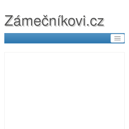
Zámečníkovi.cz
Toggl
naviga