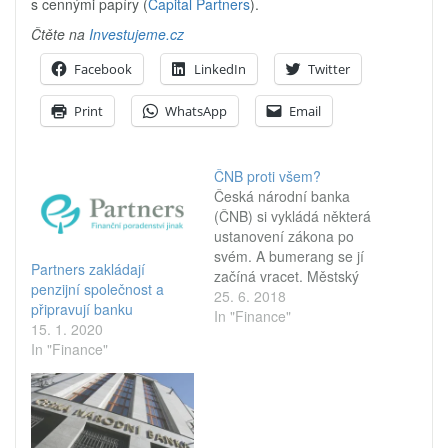
s cennými papíry (
Capital Partners
).
Čtěte na
Investujeme.cz
Facebook
LinkedIn
Twitter
Print
WhatsApp
Email
ČNB proti všem?
Česká národní banka
(ČNB) si vykládá některá
ustanovení zákona po
svém. A bumerang se jí
Partners zakládají
začíná vracet. Městský
penzijní společnost a
soud v Praze jí hodil na
25. 6. 2018
připravují banku
hlavu odebrání licence
In "Finance"
15. 1. 2020
WPB Capital a nyní je
In "Finance"
bombardována za výklad
„nahrávejte všichni
všechno“. Česká národní
banka (ČNB) se podle
ústavy stará především o