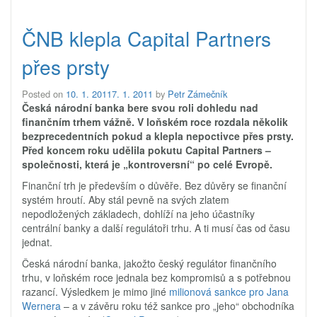
ČNB klepla Capital Partners
přes prsty
Posted on
10. 1. 2011
7. 1. 2011
by
Petr Zámečník
Česká národní banka bere svou roli dohledu nad
finančním trhem vážně. V loňském roce rozdala několik
bezprecedentních pokud a klepla nepoctivce přes prsty.
Před koncem roku udělila pokutu Capital Partners –
společnosti, která je „kontroversní“ po celé Evropě.
Finanční trh je především o důvěře. Bez důvěry se finanční
systém hroutí. Aby stál pevně na svých zlatem
nepodložených základech, dohlíží na jeho účastníky
centrální banky a další regulátoři trhu. A ti musí čas od času
jednat.
Česká národní banka, jakožto český regulátor finančního
trhu, v loňském roce jednala bez kompromisů a s potřebnou
razancí. Výsledkem je mimo jiné
milionová sankce pro Jana
Wernera
– a v závěru roku též sankce pro „jeho“ obchodníka