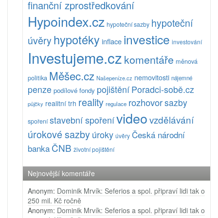
finanční zprostředkování
Hypoindex.cz
hypoteční
hypoteční sazby
investice
hypotéky
úvěry
inflace
investování
Investujeme.cz
komentáře
měnová
Měšec.cz
nemovitosti
politika
Našepeníze.cz
nájemné
pojištění
Poradci-sobě.cz
penze
podílové fondy
reality
rozhovor
sazby
realitní trh
půjčky
regulace
video
vzdělávání
stavební spoření
spoření
úrokové sazby
úroky
Česká národní
úvěry
ČNB
banka
životní pojištění
Nejnovější komentáře
Anonym
:
Dominik Mrvík: Seferios a spol. připraví lidi tak o
250 mil. Kč ročně
Anonym
:
Dominik Mrvík: Seferios a spol. připraví lidi tak o