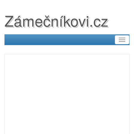
Zámečníkovi.cz
Toggl
naviga