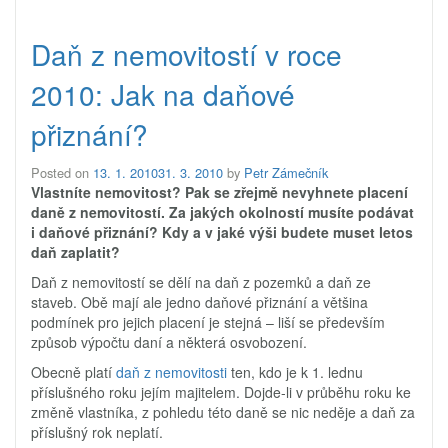
Daň z nemovitostí v roce
2010: Jak na daňové
přiznání?
Posted on
13. 1. 2010
31. 3. 2010
by
Petr Zámečník
Vlastníte nemovitost? Pak se zřejmě nevyhnete placení
daně z nemovitostí. Za jakých okolností musíte podávat
i daňové přiznání? Kdy a v jaké výši budete muset letos
daň zaplatit?
Daň z nemovitostí se dělí na daň z pozemků a daň ze
staveb. Obě mají ale jedno daňové přiznání a většina
podmínek pro jejich placení je stejná – liší se především
způsob výpočtu daní a některá osvobození.
Obecně platí
daň z nemovitosti
ten, kdo je k 1. lednu
příslušného roku jejím majitelem. Dojde-li v průběhu roku ke
změně vlastníka, z pohledu této daně se nic neděje a daň za
příslušný rok neplatí.