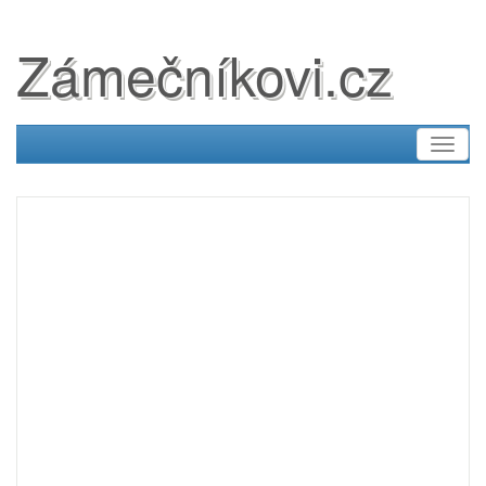
Zámečníkovi.cz
Toggl
naviga