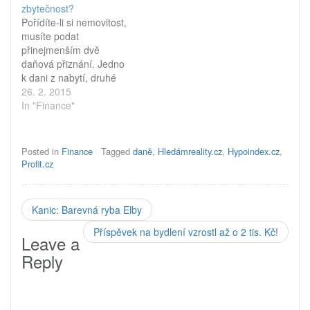
zbytečnost?
dani z nemovitostí za rok
Daňové přiznání (či dílčí
Pořídíte-li si nemovitost,
2010 musí podat jen ten,
daňové přiznání) k dani z
musíte podat
kdo v loňském roce v…
nemovitostí nemusí
přinejmenším dvě
podávat majitel
daňová přiznání. Jedno
nemovitosti každý rok.
k dani z nabytí, druhé
Podává se…
k dani z nemovitého
26. 2. 2015
majetku. Obě zatěžují
In "Finance"
občany i firmy… a
převážně zbytečně.
Daňová přiznání slouží
Posted in
Finance
Tagged
daně
,
Hledámreality.cz
,
Hypoindex.cz
,
k vyměření daně.
Profit.cz
Povinnost podat je ukládá
daňovému poplatníkovi
zákon. V případě daně
Kanic: Barevná ryba Elby
z nabytí má daňový
poplatník povinnost podat
Příspěvek na bydlení vzrostl až o 2 tis. Kč!
Leave a
daňové přiznání do
Reply
konce třetího měsíce
následujícího…