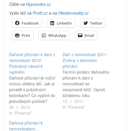
Čtěte na
Hypoindex.cz
Vyšlo též na
Profit.cz
a na
Hledámreality.cz
Facebook
LinkedIn
Twitter
Print
WhatsApp
Email
Daňové přiznání k dani z
Daň z nemovitostí 2011:
nemovitostí 2010:
Změny v daňovém
Podrobný návod k
přiznání
vyplnění
Termín podání daňového
Daňové přiznání je noční
přiznání k dani z
můrou většiny lidí. Jak si
nemovitostí se
poradit s prázdnými
neúprosně blíží. Oproti
kolonkami? Co vyplnit do
loňskému roku
jednotlivých políček?
zaznamenal formulář
10. 1. 2011
Přinášíme podrobný
26. 1. 2010
daňového přiznání
In "Finance"
návod na vyplnění
In "Finance"
několik změn. Jak
daňového přiznání k dani
formulář vyplnit a na co
Daňová přiznání k
z nemovitostí v roce
dát při sestavování
nemovitostem…
2010. Daňové přiznání k
přiznání obzvláště pozor?