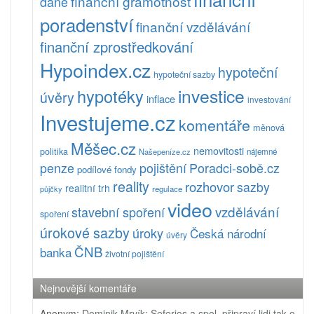
finanční gramotnost
daně
poradenství
finanční vzdělávání
finanční zprostředkování
Hypoindex.cz
hypoteční
hypoteční sazby
investice
hypotéky
úvěry
inflace
investování
Investujeme.cz
komentáře
měnová
Měšec.cz
nemovitosti
politika
Našepeníze.cz
nájemné
pojištění
Poradci-sobě.cz
penze
podílové fondy
reality
rozhovor
sazby
realitní trh
půjčky
regulace
video
vzdělávání
stavební spoření
spoření
úrokové sazby
úroky
Česká národní
úvěry
ČNB
banka
životní pojištění
Nejnovější komentáře
Anonym
:
Dominik Mrvík: Seferios a spol. připraví lidi tak o