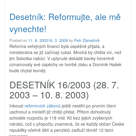
Desetník: Reformujte, ale mě
vynechte!
Posted on
11. 8. 2003
16. 3. 2009
by
Petr Zámečník
Reforma veřejných financí byla úspěšně přijata, a
ministerstva se již začínají cukat. Mnohá by chtěla víc, než
jim Sobotka nabízí. V uplynulé dekádě banky horentně
oznamovaly své úspěchy ve tvorbě zisku a Dominik Hašek
bude chytat levněji.
DESETNÍK 16/2003
(28. 7.
2003 – 10. 8. 2003)
Inkoust
reformních zákonů
ještě nestihl po prvním čtení
uschnout a ministři již chtějí přidat. Přitom dohodnutý
schodek rozpočtu je 118 mld. Kč bez jejich zvýšených
nároků, což v přepočtu znamená, že se každý občan České
republiky včetně dětí a penzistů zadluží téměř 12 tisíci