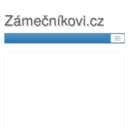
Zámečníkovi.cz
Toggl
naviga