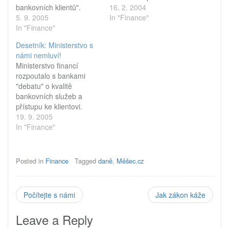
bankovních klientů".
roztrhl pytel. Stavební
16. 2. 2004
Diskuse rozpoutala řadu
5. 9. 2005
spořitelny a jejich
In "Finance"
vášní a rozporuplné
In "Finance"
poplatky bude posuzovat
reakce ze strany bank i
antimonopolní úřad, na
Desetník: Ministerstvo s
další odborné veřejnosti.
lavici obžalovaných
námi nemluví!
Může přispět svému cíli,
skončí Český Telecom.
Ministerstvo financí
nebo je to jen součást
DESETNÍK 29/2004 (2. 2.
rozpoutalo s bankami
předvolebního boje?
2003 - 15. 2. 2004)
"debatu" o kvalitě
DESETNÍK 64/2005 (21.
Rozhádaná koalice? V
bankovních služeb a
8. 2005 - 4. 9. 2005)
minulém desetníku
přístupu ke klientovi.
Ministerstvo vs. banky…
jsem…
Banky na to ale mají jiný
19. 9. 2005
názor: "Ministerstvo s
In "Finance"
námi nemluví!" Jak
vypadá "diskuse" podle
ministerstva a jak by si ji
Posted in
Finance
Tagged
daně
,
Měšec.cz
představovaly banky? A
víte, proč se Afričané
více smějí? DESETNÍK
Počítejte s námi
Jak zákon káže
65/2005 (5. 9. 2005 -…
Leave a Reply