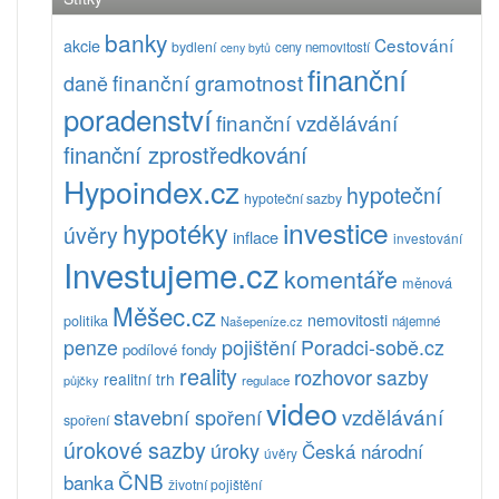
banky
Cestování
akcie
bydlení
ceny nemovitostí
ceny bytů
finanční
finanční gramotnost
daně
poradenství
finanční vzdělávání
finanční zprostředkování
Hypoindex.cz
hypoteční
hypoteční sazby
investice
hypotéky
úvěry
inflace
investování
Investujeme.cz
komentáře
měnová
Měšec.cz
nemovitosti
politika
Našepeníze.cz
nájemné
pojištění
Poradci-sobě.cz
penze
podílové fondy
reality
rozhovor
sazby
realitní trh
půjčky
regulace
video
vzdělávání
stavební spoření
spoření
úrokové sazby
úroky
Česká národní
úvěry
ČNB
banka
životní pojištění