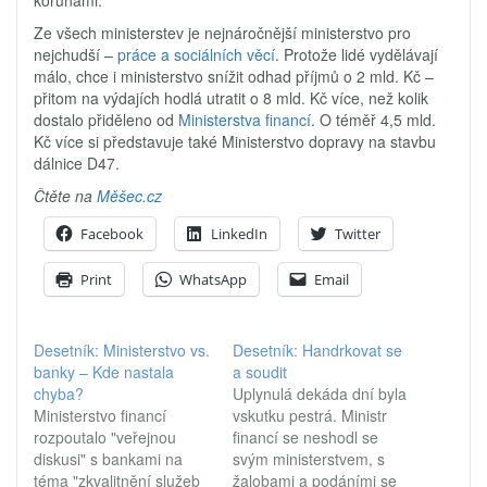
korunami.
Ze všech ministerstev je nejnáročnější ministerstvo pro
nejchudší –
práce a sociálních věcí
. Protože lidé vydělávají
málo, chce i ministerstvo snížit odhad příjmů o 2 mld. Kč –
přitom na výdajích hodlá utratit o 8 mld. Kč více, než kolik
dostalo přiděleno od
Ministerstva financí
. O téměř 4,5 mld.
Kč více si představuje také Ministerstvo dopravy na stavbu
dálnice D47.
Čtěte na
Měšec.cz
Facebook
LinkedIn
Twitter
Print
WhatsApp
Email
Desetník: Ministerstvo vs.
Desetník: Handrkovat se
banky – Kde nastala
a soudit
chyba?
Uplynulá dekáda dní byla
Ministerstvo financí
vskutku pestrá. Ministr
rozpoutalo "veřejnou
financí se neshodl se
diskusi" s bankami na
svým ministerstvem, s
téma "zkvalitnění služeb
žalobami a podáními se