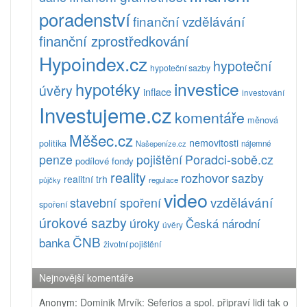
poradenství
finanční vzdělávání
finanční zprostředkování
Hypoindex.cz
hypoteční
hypoteční sazby
investice
hypotéky
úvěry
inflace
investování
Investujeme.cz
komentáře
měnová
Měšec.cz
nemovitosti
politika
Našepeníze.cz
nájemné
pojištění
Poradci-sobě.cz
penze
podílové fondy
reality
rozhovor
sazby
realitní trh
půjčky
regulace
video
vzdělávání
stavební spoření
spoření
úrokové sazby
úroky
Česká národní
úvěry
ČNB
banka
životní pojištění
Nejnovější komentáře
Anonym
:
Dominik Mrvík: Seferios a spol. připraví lidi tak o