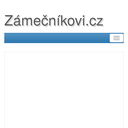
Zámečníkovi.cz
Toggl
naviga