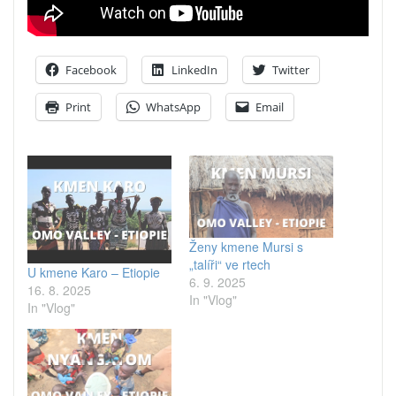
Facebook
LinkedIn
Twitter
Print
WhatsApp
Email
Ženy kmene Mursi s
„talíři“ ve rtech
U kmene Karo – Etiopie
6. 9. 2025
16. 8. 2025
In "Vlog"
In "Vlog"