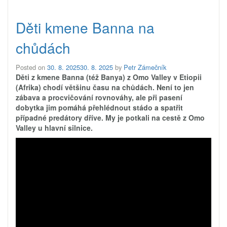
Děti kmene Banna na
chůdách
Posted on
30. 8. 2025
30. 8. 2025
by
Petr Zámečník
Děti z kmene Banna (též Banya) z Omo Valley v Etiopii
(Afrika) chodí většinu času na chůdách. Není to jen
zábava a procvičování rovnováhy, ale při pasení
dobytka jim pomáhá přehlédnout stádo a spatřit
případné predátory dříve. My je potkali na cestě z Omo
Valley u hlavní silnice.