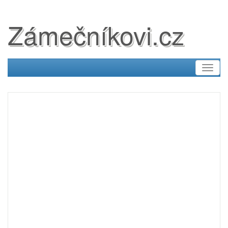
Zámečníkovi.cz
Toggl
naviga