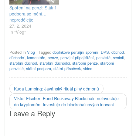
přibývá a žijí déle.
Spoření na penzi: Státní
Modlou je „náhradový
podpora se mění…
poměr“ průměrného
neprodělejte!
důchodu k průměrné
27. 2. 2024
mzdě ve výši…
In "Vlog"
Posted in
Vlog
Tagged
doplňkové penzijní spoření
,
DPS
,
důchod
,
důchodci
,
komentáře
,
penze
,
penzijní připojištění
,
penzisté
,
senioři
,
starobní důchod
,
starobní důchodci
,
starobní penze
,
starobní
penzisté
,
státní podpora
,
státní příspěvek
,
video
Kuda Lumping: Javánský rituál plný démonů
Viktor Fischer: Fond Rockaway Blockchain neinvestuje
do kryptoměn. Investuje do blockchainových inovací
Leave a Reply