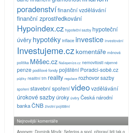
poradenství
finanční vzdělávání
finanční zprostředkování
Hypoindex.cz
hypoteční
hypoteční sazby
investice
hypotéky
úvěry
inflace
investování
Investujeme.cz
komentáře
měnová
Měšec.cz
nemovitosti
politika
Našepeníze.cz
nájemné
pojištění
Poradci-sobě.cz
penze
podílové fondy
reality
rozhovor
sazby
realitní trh
půjčky
regulace
video
vzdělávání
stavební spoření
spoření
úrokové sazby
úroky
Česká národní
úvěry
ČNB
banka
životní pojištění
Nejnovější komentáře
Anonym
:
Dominik Mrvík: Seferios a spol. připraví lidi tak o