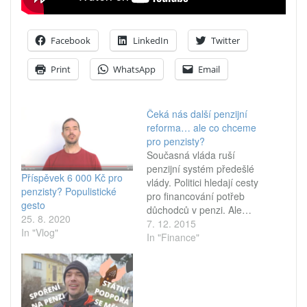
Facebook
LinkedIn
Twitter
Print
WhatsApp
Email
Čeká nás další penzijní
reforma… ale co chceme
pro penzisty?
Současná vláda ruší
penzijní systém předešlé
Příspěvek 6 000 Kč pro
vlády. Politici hledají cesty
penzisty? Populistické
pro financování potřeb
gesto
důchodců v penzi. Ale…
25. 8. 2020
jaký život pro penzisty
7. 12. 2015
In "Vlog"
chceme? Co má být
In "Finance"
z penze v důchodu
financováno? Politici a
ekonomové hledají
řešení demografické
krize, kdy penzistů