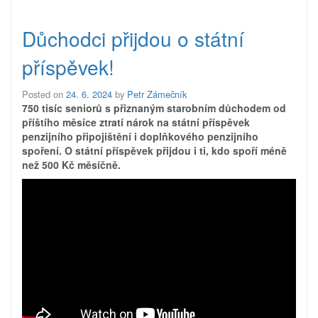
Důchodci přijdou o státní
příspěvek!
Posted on
24. 6. 2024
by
Petr Zámečník
750 tisíc seniorů s přiznaným starobním důchodem od
příštího měsíce ztratí nárok na státní příspěvek
penzijního připojištění i doplňkového penzijního
spoření. O státní příspěvek přijdou i ti, kdo spoří méně
než 500 Kč měsíčně.