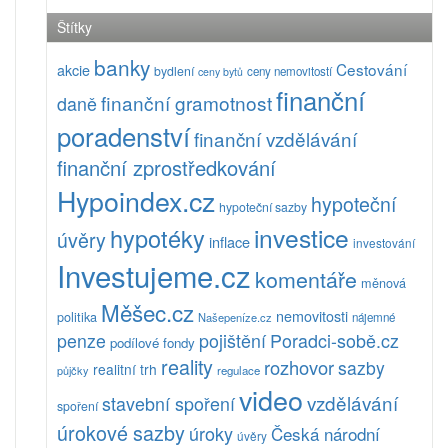
Štítky
banky
Cestování
akcie
bydlení
ceny nemovitostí
ceny bytů
finanční
finanční gramotnost
daně
poradenství
finanční vzdělávání
finanční zprostředkování
Hypoindex.cz
hypoteční
hypoteční sazby
investice
hypotéky
úvěry
inflace
investování
Investujeme.cz
komentáře
měnová
Měšec.cz
nemovitosti
politika
Našepeníze.cz
nájemné
pojištění
Poradci-sobě.cz
penze
podílové fondy
reality
rozhovor
sazby
realitní trh
půjčky
regulace
video
vzdělávání
stavební spoření
spoření
úrokové sazby
úroky
Česká národní
úvěry