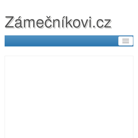
Zámečníkovi.cz
Toggl
naviga