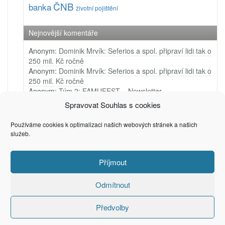
ČNB
banka
životní pojištění
Nejnovější komentáře
Anonym
:
Dominik Mrvík: Seferios a spol. připraví lidi tak o
250 mil. Kč ročně
Anonym
:
Dominik Mrvík: Seferios a spol. připraví lidi tak o
250 mil. Kč ročně
Anonym
:
Tým 2: FAMUFEST – Newsletter
Anonym
:
Tým 1: Ji.hlava – Newsletter
Spravovat Souhlas s cookies
Anonym
:
Tým 4: Very Merry Arts – PR video
Používáme cookies k optimalizaci našich webových stránek a našich
služeb.
Příjmout
(c) 2006 - 2025
Privacy & Cookies: This site uses cookies. By continuing to use this
Petr Zámečník
website, you agree to their use.
To find out more, including how to control cookies, see here:
Cookie
Odmítnout
Policy
Předvolby
Recommended by
Creare Magazin Online
. Powered by WordPress