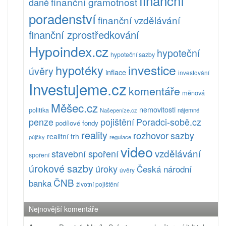
finanční
finanční gramotnost
daně
poradenství
finanční vzdělávání
finanční zprostředkování
Hypoindex.cz
hypoteční
hypoteční sazby
investice
hypotéky
úvěry
inflace
investování
Investujeme.cz
komentáře
měnová
Měšec.cz
nemovitosti
politika
Našepeníze.cz
nájemné
pojištění
Poradci-sobě.cz
penze
podílové fondy
reality
rozhovor
sazby
realitní trh
půjčky
regulace
video
vzdělávání
stavební spoření
spoření
úrokové sazby
úroky
Česká národní
úvěry
ČNB
banka
životní pojištění
Nejnovější komentáře