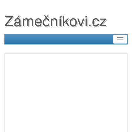
Zámečníkovi.cz
Toggl
naviga