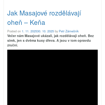
Jak Masajové rozdělávají
oheň – Keňa
Posted on
1. 11. 2025
30. 10. 2025
by
Petr Zámečník
Večer nám Masajové ukázali, jak rozdělávají oheň. Bez
sirek, jen s dvěma kusy dřeva. A jsou v tom opravdu
zruční.