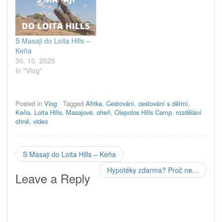
S Masaji do Loita Hills –
Keňa
30. 10. 2025
In "Vlog"
Posted in
Vlog
Tagged
Afrika
,
Cestování
,
cestování s dětmi
,
Keňa
,
Loita Hills
,
Masajové
,
oheň
,
Olepolos Hills Camp
,
rozdělání
ohně
,
video
S Masaji do Loita Hills – Keňa
Hypotéky zdarma? Proč ne…
Leave a Reply