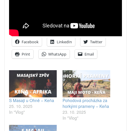
Facebook
LinkedIn
Twitter
Print
WhatsApp
Email
S Masaji u Ohně – Keňa
Pohodová procházka za
25. 10. 2025
horkými prameny – Keňa
In "Vlog"
23. 10. 2025
In "Vlog"