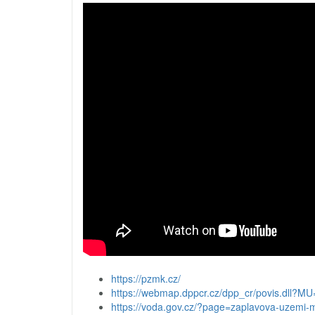
https://pzmk.cz/
https://webmap.dppcr.cz/dpp_cr/povis.dll
https://voda.gov.cz/?page=zaplavova-uzemi