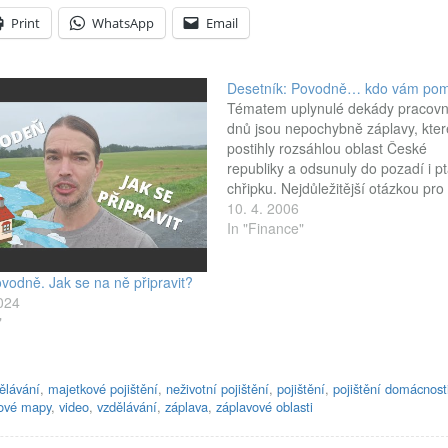
Print
WhatsApp
Email
Desetník: Povodně… kdo vám po
Tématem uplynulé dekády pracovn
dnů jsou nepochybně záplavy, kter
postihly rozsáhlou oblast České
republiky a odsunuly do pozadí i pt
chřipku. Nejdůležitější otázkou pro
vytopené zůstává: Kdo jim pomůže
10. 4. 2006
kam se mohou obrátit? Kromě stát
In "Finance"
jsou i banky. Ale dělo se mnohem v
DESETNÍK 78/2006 (27. 3. 2006…
vodně. Jak se na ně připravit?
2024
"
dělávání
,
majetkové pojištění
,
neživotní pojištění
,
pojištění
,
pojištění domácnost
ové mapy
,
video
,
vzdělávání
,
záplava
,
záplavové oblasti