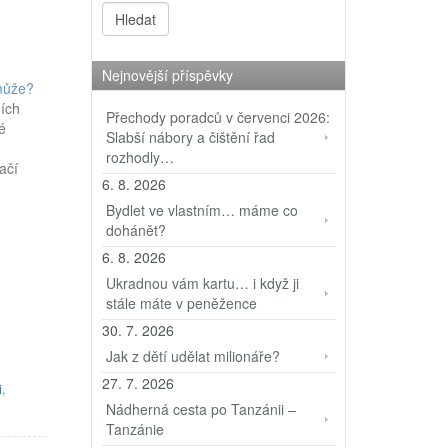
Nejnovější příspěvky
může?
ích
Přechody poradců v červenci 2026:
é
Slabší nábory a čištění řad
rozhodly…
ačí
6. 8. 2026
 a
Bydlet ve vlastním… máme co
u tu
dohánět?
íc.
6. 8. 2026
Ukradnou vám kartu… i když ji
stále máte v peněžence
30. 7. 2026
Jak z dětí udělat milionáře?
27. 7. 2026
i
,
Nádherná cesta po Tanzánii –
Tanzánie