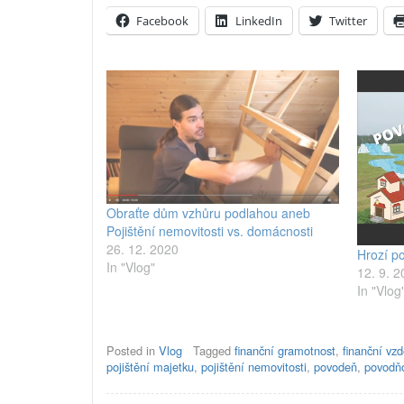
Facebook
LinkedIn
Twitter
Obraťte dům vzhůru podlahou aneb
Pojištění nemovitosti vs. domácnosti
26. 12. 2020
Hrozí po
In "Vlog"
12. 9. 
In "Vlog
Posted in
Vlog
Tagged
finanční gramotnost
,
finanční vz
pojištění majetku
,
pojištění nemovitosti
,
povodeň
,
povodň