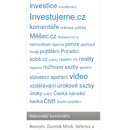
investice
investování
Investujeme.cz
komentáře
měnová politika
Měšec.cz
Našepeníze.cz
penze
nemovitosti
podílové
nájemné
pojištění
Poradci-
fondy
reality
sobě.cz
realitní trh
půjčky
rozhovor
sazby
spoření
regulace
video
stavební spoření
úrokové sazby
vzdělávání
úroky
Česká národní
úvěry
ČNB
banka
životní pojištění
Nejnovější komentáře
Anonym
:
Dominik Mrvík: Seferios a