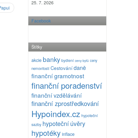
25. 7. 2026
Papui
Facebook
Štítky
banky
akcie
bydlení
ceny
ceny bytů
daně
Cestování
nemovitostí
finanční gramotnost
finanční poradenství
finanční vzdělávání
finanční zprostředkování
Hypoindex.cz
hypoteční
hypoteční úvěry
sazby
hypotéky
inflace