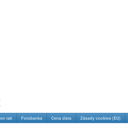
z
Jen tak
Fotobanka
Cena zlata
Zásady cookies (EU)