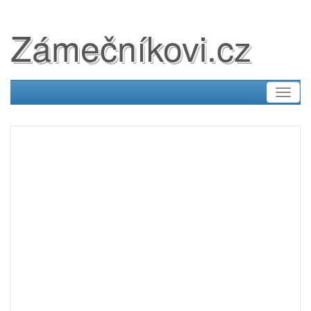
Zámečníkovi.cz
Toggl
naviga