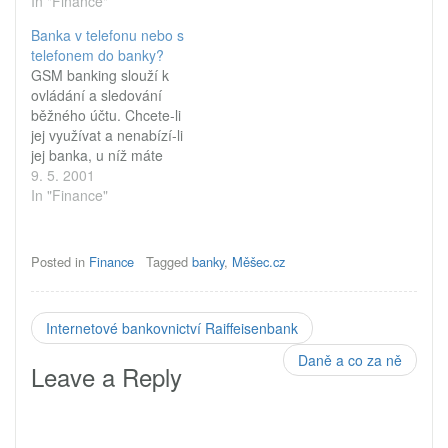
se ale zatím nekoná. GE
In "Finance"
ho používat a komu je
Capital Bank počátkem
určený? Vyženou nás
Banka v telefonu nebo s
listopadu spustila své
banky z poboček, nebo
telefonem do banky?
internetové bankovnictví.
přivedou pobočky do
GSM banking slouží k
Kdo čekal pompézní
našich domovů?Není
ovládání a sledování
nástup této služby, který
tomu tak dávno, co jsme
běžného účtu. Chcete-li
by přinesl její rozšíření
zveřejnili aprílové články
jej využívat a nenabízí-li
mezi širokou veřejnost,
s…
jej banka, u níž máte
podobně jako tomu…
běžný účet vedený,
9. 5. 2001
zbývají vám v zásadě tři
In "Finance"
možnosti - změnit banku,
počkat, až i vaše banka
zavede tuto službu,
Posted in
Finance
Tagged
banky
,
Měšec.cz
případně se vzdát GSM
bankovnictví. Které banky
GSM banking nabízejí
Internetové bankovnictví Raiffeisenbank
a…
Daně a co za ně
Leave a Reply