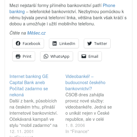
Mezi nejstarší formy přímého bankovnictví patří
Phone
banking
– telefonické bankovnictví. Nezbytnou pomůckou k
němu bývala pevná telefonní linka, většina bank však kráčí s
dobou a umožňuje i užití mobilního telefonu.
Čtěte na
Měšec.cz
Facebook
LinkedIn
Twitter
Print
WhatsApp
Email
Internet banking GE
Videobankéř –
Capital Bank aneb
budoucnost českého
Počítač zadarmo se
bankovnictví?
nekoná
ČSOB dnes zahájila
Další z bank, působících
provoz nové služby:
na českém trhu, přináší
videobankéře. Jedná se
internetové bankovnictví.
o unikát nejen v České
Očekávaná kampaň ve
republice, ale v celé
stylu "mobil zadarmo" na
Evropě. K čemu
1. 8. 2006
podporu tohoto produktu
12. 11. 2001
videobankéř slouží, jak
In "Finance"