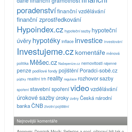
finanční gramotnost
daně
poradenství
finanční vzdělávání
finanční zprostředkování
Hypoindex.cz
hypoteční
hypoteční sazby
investice
hypotéky
úvěry
inflace
investování
Investujeme.cz
komentáře
měnová
Měšec.cz
nemovitosti
politika
Našepeníze.cz
nájemné
pojištění
Poradci-sobě.cz
penze
podílové fondy
reality
rozhovor
sazby
realitní trh
půjčky
regulace
video
vzdělávání
stavební spoření
spoření
úrokové sazby
úroky
Česká národní
úvěry
ČNB
banka
životní pojištění
Nejnovější komentáře
Anonym
:
Dominik Mrvík: Seferios a spol. připraví lidi tak o