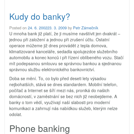
Kudy do banky?
Posted on
24. 6. 2002
23. 3. 2009
by
Petr Zámečník
U mnoha bank již platí, že ji musíme navštívit jen dvakrát –
jednou při založení a jednou při zrušení účtu. Ostatní
operace můžeme již dnes provádět z tepla domova,
klimatizované kanceláře, sedadla spolujezdce služebního
automobilu a konec konců i při řízení oblíbeného vozu. Stačí
mít podepsanou smlouvu se správnou bankou a sjednanou
správnou službu elektronického bankovnictví.
Doba se mění. To, co bylo před deseti lety výsadou
nejbohatších, stává se dnes standardem. Mobilní telefon,
počítač a Internet se šíří mezi nás, proniká do našich
domácností, v zaměstnání se bez nich již neobejdeme. A
banky o tom vědí, využívají naší slabosti pro moderní
komunikaci a zahrnují nás nabídkou služeb, kterým nelze
odolat.
Phone banking