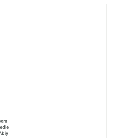
jsem
Vedle
Abiy