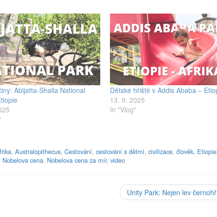
iny: Abijatta-Shalla National
Dětské hřiště v Addis Ababa – Etio
tiopie
13. 9. 2025
2025
In "Vlog"
"
frika
,
Australopithecus
,
Cestování
,
cestování s dětmi
,
civilizace
,
člověk
,
Etiopie
,
Nobelova cena
,
Nobelova cena za mír
,
video
Unity Park: Nejen lev černoh