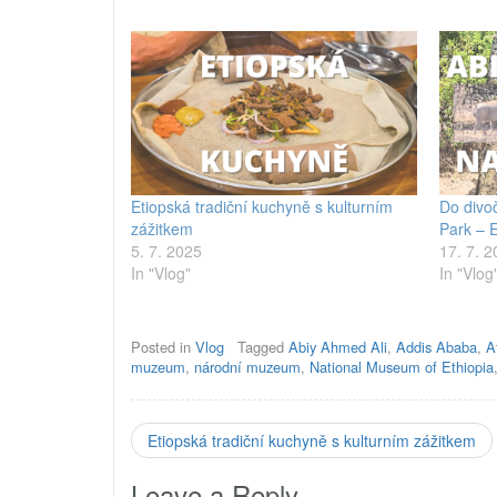
Etiopská tradiční kuchyně s kulturním
Do divoč
zážitkem
Park – E
5. 7. 2025
17. 7. 
In "Vlog"
In "Vlog
Posted in
Vlog
Tagged
Abiy Ahmed Ali
,
Addis Ababa
,
A
muzeum
,
národní muzeum
,
National Museum of Ethiopia
Etiopská tradiční kuchyně s kulturním zážitkem
Leave a Reply