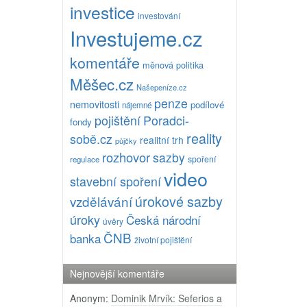
investice
investování
Investujeme.cz
komentáře
měnová politika
Měšec.cz
Našepeníze.cz
penze
nemovitosti
podílové
nájemné
pojištění
Poradci-
fondy
reality
sobě.cz
realitní trh
půjčky
rozhovor
sazby
spoření
regulace
video
stavební spoření
úrokové sazby
vzdělávání
úroky
Česká národní
úvěry
ČNB
banka
životní pojištění
Nejnovější komentáře
Anonym
:
Dominik Mrvík: Seferios a