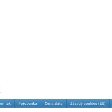
z
Jen tak
Fotobanka
Cena zlata
Zásady cookies (EU)