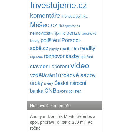
Investujeme.cz
komentáře
měnová politika
Měšec.cz
Našepeníze.cz
penze
nemovitosti
podílové
nájemné
pojištění
Poradci-
fondy
reality
sobě.cz
realitní trh
půjčky
rozhovor
sazby
spoření
regulace
video
stavební spoření
úrokové sazby
vzdělávání
úroky
Česká národní
úvěry
ČNB
banka
životní pojištění
Nejnovější komentáře
Anonym
:
Dominik Mrvík: Seferios a
spol. připraví lidi tak o 250 mil. Kč
ročně