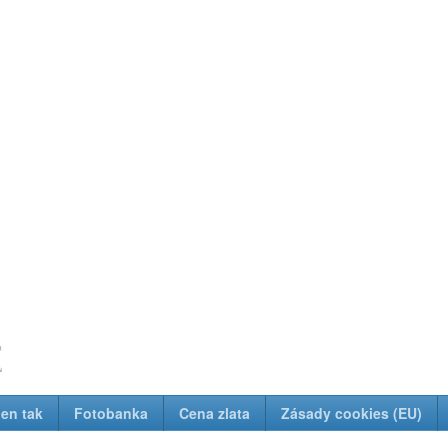
z
Jen tak
Fotobanka
Cena zlata
Zásady cookies (EU)