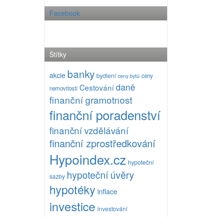
Facebook
Štítky
banky
akcie
bydlení
ceny
ceny bytů
daně
Cestování
nemovitostí
finanční gramotnost
finanční poradenství
finanční vzdělávání
finanční zprostředkování
Hypoindex.cz
hypoteční
hypoteční úvěry
sazby
hypotéky
inflace
investice
investování