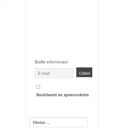
bo
žíte
oveň
itosti.
Buďte informovaní
Souhlasím se zpracováním
Vyhledávání