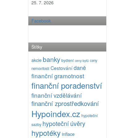
25. 7. 2026
Facebook
Štítky
banky
akcie
bydlení
ceny
ceny bytů
daně
Cestování
nemovitostí
finanční gramotnost
finanční poradenství
finanční vzdělávání
finanční zprostředkování
Hypoindex.cz
hypoteční
hypoteční úvěry
sazby
hypotéky
inflace