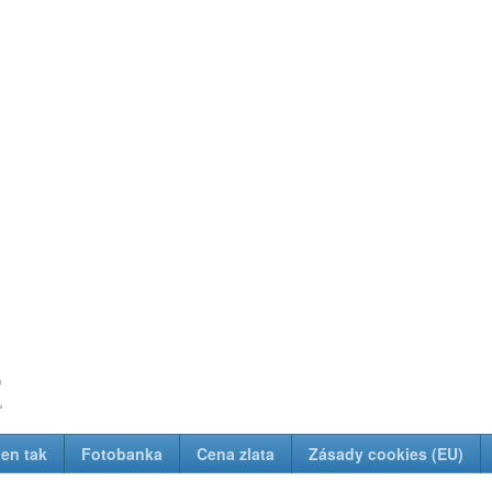
z
Jen tak
Fotobanka
Cena zlata
Zásady cookies (EU)