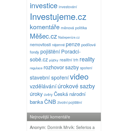
investice
investování
Investujeme.cz
komentáře
měnová politika
Měšec.cz
Našepeníze.cz
penze
nemovitosti
podílové
nájemné
pojištění
Poradci-
fondy
reality
sobě.cz
realitní trh
půjčky
rozhovor
sazby
spoření
regulace
video
stavební spoření
úrokové sazby
vzdělávání
úroky
Česká národní
úvěry
ČNB
banka
životní pojištění
Nejnovější komentáře
Anonym
:
Dominik Mrvík: Seferios a