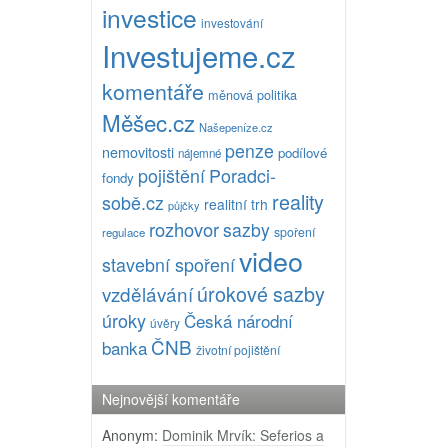
investice
investování
Investujeme.cz
komentáře
měnová politika
Měšec.cz
Našepeníze.cz
penze
nemovitosti
podílové
nájemné
pojištění
Poradci-
fondy
reality
sobě.cz
realitní trh
půjčky
rozhovor
sazby
spoření
regulace
video
stavební spoření
úrokové sazby
vzdělávání
úroky
Česká národní
úvěry
ČNB
banka
životní pojištění
Nejnovější komentáře
Anonym
:
Dominik Mrvík: Seferios a