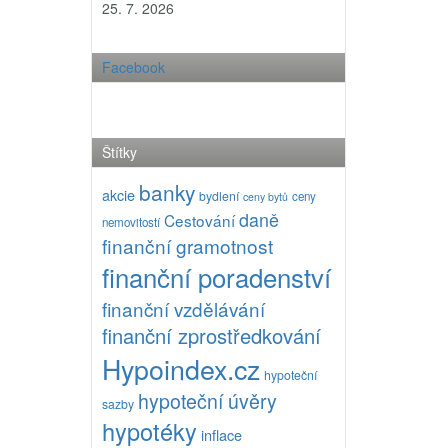
25. 7. 2026
Facebook
Štítky
banky
akcie
bydlení
ceny
ceny bytů
daně
Cestování
nemovitostí
finanční gramotnost
finanční poradenství
finanční vzdělávání
finanční zprostředkování
Hypoindex.cz
hypoteční
hypoteční úvěry
sazby
hypotéky
inflace