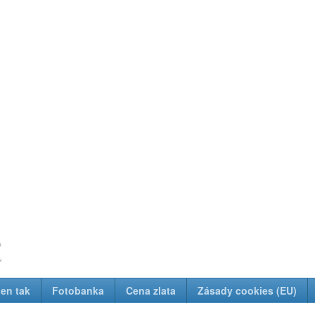
z
Jen tak
Fotobanka
Cena zlata
Zásady cookies (EU)