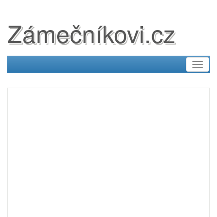
Zámečníkovi.cz
Toggl
naviga