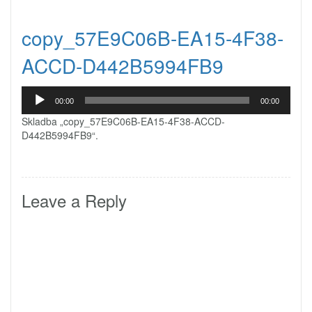
copy_57E9C06B-EA15-4F38-
ACCD-D442B5994FB9
Audio
00:00
00:00
přehrávač
Skladba „copy_57E9C06B-EA15-4F38-ACCD-
D442B5994FB9“.
Leave a Reply