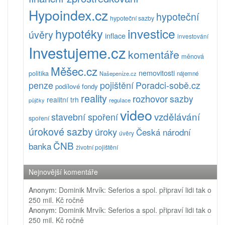
Hypoindex.cz
hypoteční
hypoteční sazby
investice
hypotéky
úvěry
inflace
investování
Investujeme.cz
komentáře
měnová
Měšec.cz
nemovitosti
politika
Našepeníze.cz
nájemné
pojištění
Poradci-sobě.cz
penze
podílové fondy
reality
rozhovor
sazby
realitní trh
půjčky
regulace
video
vzdělávání
stavební spoření
spoření
úrokové sazby
úroky
Česká národní
úvěry
ČNB
banka
životní pojištění
Nejnovější komentáře
Anonym
:
Dominik Mrvík: Seferios a spol. připraví lidi tak o
250 mil. Kč ročně
Anonym
:
Dominik Mrvík: Seferios a spol. připraví lidi tak o
250 mil. Kč ročně