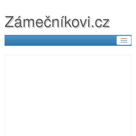
Zámečníkovi.cz
Toggl
naviga