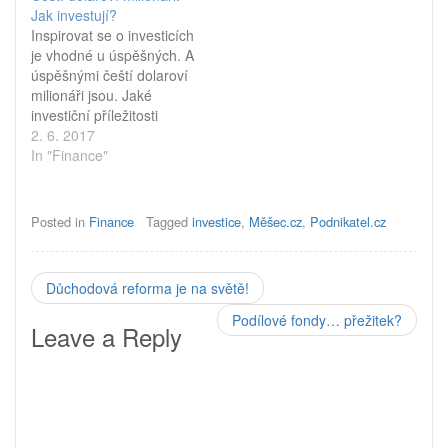
nejbohatších lidí vlastnit
budete mít stále snáze.
Jak investují?
přes polovinu světového
Úrokové sazby hypoték
Inspirovat se o investicích
bohatství. Proč ale bohatí
dále klesají a banky se
je vhodné u úspěšných. A
dále bohatnou? Počet
snaží podmanit klienty i
úspěšnými čeští dolaroví
dolarových milionářů
jinak než cenou.
milionáři jsou. Jaké
v roce 2014 stoupl na
DESETNÍK 58/2005 (30.
investiční příležitosti
14,6 milionu lidí
…
vnímají jako nejlepší pro
2. 6. 2017
s majetkem 56,4 bil.
příští období? A jak přišli
In "Finance"
USD. Při současné
ke svému majetku?
světové populaci ve výši
Názory českých a
7,295 miliardy…
slovenských dolarových
Posted in
Finance
Tagged
investice
,
Měšec.cz
,
Podnikatel.cz
milionářů sleduje již
sedmým rokem J&T Bank
v rámci svého průzkumu
Důchodová reforma je na světě!
Wealth Report 2017.
Dotazníkovým šetřením
Podílové fondy… přežitek?
Leave a Reply
mezi…