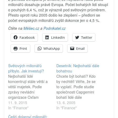
milionářů dosahuje právě Evropa. Počet bohatých lidí stoupl
o pouhých 6,4 %, což je výrazně pod světovým průměrem.
Přesto oproti roku 2005 došlo ke zlepšení – předloni se
počet evropských milionářů zvýšil dokonce jen o 4,5 %.
Čtěte na
Měšec.cz
a
Podnikatel.cz
Facebook
LinkedIn
Twitter
Print
WhatsApp
Email
Světových milionářů
Desetník: Nejbohatší dále
přibylo. Jak investují?
bohatnou
Nejbohatší lidé
Chcete být bohatí? Kdo
koncentrují stále větší a
by nechtěl! Věřte, že se
větší majetek. Podle
to vyplatí. Podle studie
zprávy nevládní
společnosti Capgemini
organizace Oxfam
bohatí lidé dále
o rozložení světového
11. 9. 2015
bohatnou. Když se vám
13. 6. 2005
bohatství již v roce
In "Finance"
zbohatnout nepodaří,
In "Finance"
2016 bude 1 %
vězte, že na bydlení
Čeští dolaroví milionáři: