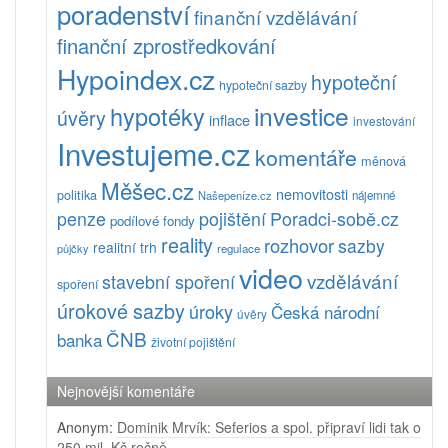
poradenství
finanční vzdělávání
finanční zprostředkování
Hypoindex.cz
hypoteční
hypoteční sazby
investice
hypotéky
úvěry
inflace
investování
Investujeme.cz
komentáře
měnová
Měšec.cz
nemovitosti
politika
Našepeníze.cz
nájemné
pojištění
Poradci-sobě.cz
penze
podílové fondy
reality
rozhovor
sazby
realitní trh
půjčky
regulace
video
vzdělávání
stavební spoření
spoření
úrokové sazby
úroky
Česká národní
úvěry
ČNB
banka
životní pojištění
Nejnovější komentáře
Anonym
:
Dominik Mrvík: Seferios a spol. připraví lidi tak o
250 mil. Kč ročně