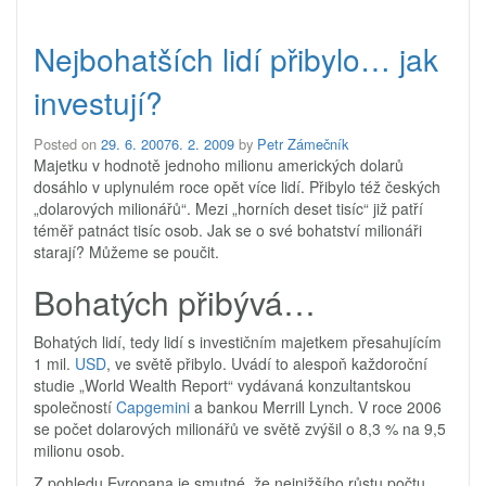
Nejbohatších lidí přibylo… jak
investují?
Posted on
29. 6. 2007
6. 2. 2009
by
Petr Zámečník
Majetku v hodnotě jednoho milionu amerických dolarů
dosáhlo v uplynulém roce opět více lidí. Přibylo též českých
„dolarových milionářů“. Mezi „horních deset tisíc“ již patří
téměř patnáct tisíc osob. Jak se o své bohatství milionáři
starají? Můžeme se poučit.
Bohatých přibývá…
Bohatých lidí, tedy lidí s investičním majetkem přesahujícím
1 mil.
USD
, ve světě přibylo. Uvádí to alespoň každoroční
studie „World Wealth Report“ vydávaná konzultantskou
společností
Capgemini
a bankou Merrill Lynch. V roce 2006
se počet dolarových milionářů ve světě zvýšil o 8,3 % na 9,5
milionu osob.
Z pohledu Evropana je smutné, že nejnižšího růstu počtu