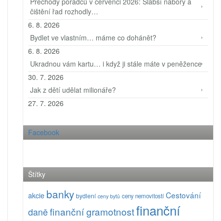
Přechody poradců v červenci 2026: Slabší nábory a
čištění řad rozhodly…
6. 8. 2026
Bydlet ve vlastním… máme co dohánět?
6. 8. 2026
Ukradnou vám kartu… i když ji stále máte v peněžence
30. 7. 2026
Jak z dětí udělat milionáře?
27. 7. 2026
Facebook
Štítky
banky
Cestování
akcie
bydlení
ceny nemovitostí
ceny bytů
finanční
finanční gramotnost
daně