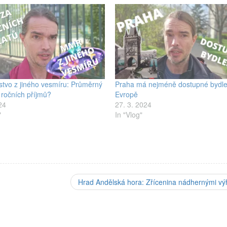
rstvo z jiného vesmíru: Průměrný
Praha má nejméně dostupné bydle
 ročních příjmů?
Evropě
24
27. 3. 2024
"
In "Vlog"
Hrad Andělská hora: Zřícenina nádhernými vý