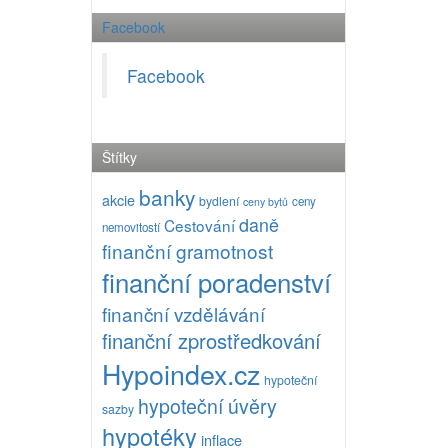
Facebook
Facebook
Štítky
banky
akcie
bydlení
ceny
ceny bytů
daně
Cestování
nemovitostí
finanční gramotnost
finanční poradenství
finanční vzdělávání
finanční zprostředkování
Hypoindex.cz
hypoteční
hypoteční úvěry
sazby
hypotéky
inflace