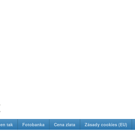
z
Jen tak
Fotobanka
Cena zlata
Zásady cookies (EU)