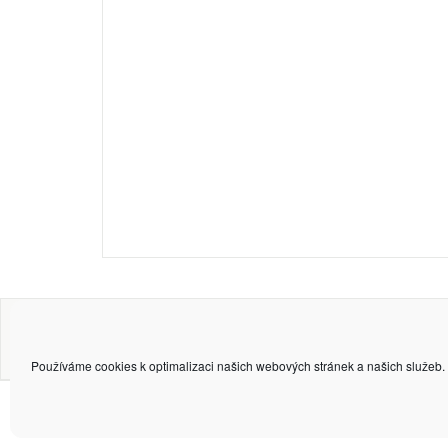
(c) 2006 - 2025
Petr Zámečník
Používáme cookies k optimalizaci našich webových stránek a našich služeb.
Privacy & Cookies: This site uses cookies. By continuing to use this website, y
To find out more, including how to control cookies, see here:
Cookie Policy