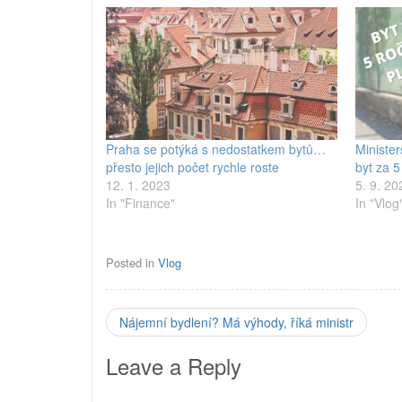
Praha se potýká s nedostatkem bytů…
Ministe
přesto jejich počet rychle roste
byt za 5
12. 1. 2023
5. 9. 20
In "Finance"
In "Vlog
Posted in
Vlog
Nájemní bydlení? Má výhody, říká ministr
Leave a Reply