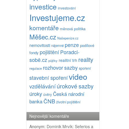
investice
investování
Investujeme.cz
komentáře
měnová politika
Měšec.cz
Našepeníze.cz
penze
nemovitosti
podílové
nájemné
pojištění
Poradci-
fondy
reality
sobě.cz
realitní trh
půjčky
rozhovor
sazby
spoření
regulace
video
stavební spoření
úrokové sazby
vzdělávání
úroky
Česká národní
úvěry
ČNB
banka
životní pojištění
Nejnovější komentáře
Anonym
:
Dominik Mrvík: Seferios a