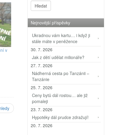
Nejnovější příspěvky
Ukradnou vám kartu… i když ji
stále máte v peněžence
30. 7. 2026
ní v
Jak z dětí udělat milionáře?
27. 7. 2026
Nádherná cesta po Tanzánii –
Tanzánie
25. 7. 2026
Ceny bytů dál rostou… ale již
pomaleji
hledy
23. 7. 2026
Hypotéky dál prudce zdražují!
20. 7. 2026