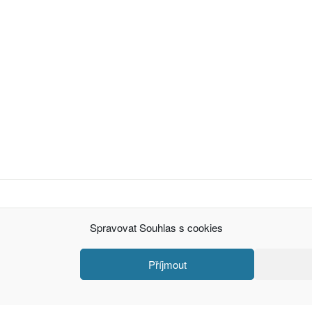
Spravovat Souhlas s cookies
Příjmout
ou agree to their use.
Recommended by
Creare Magazin Online
. Powered by WordPress