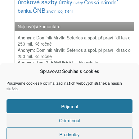
úrokové sazby
úroky
Česká národní
úvěry
ČNB
banka
životní pojištění
Nejnovější komentáře
Anonym
:
Dominik Mrvík: Seferios a spol. připraví lidi tak o
250 mil. Kč ročně
Anonym
:
Dominik Mrvík: Seferios a spol. připraví lidi tak o
250 mil. Kč ročně
Anonym
:
Tým 2: FAMUFEST – Newsletter
Anonym
:
Tým 1: Ji.hlava – Newsletter
Spravovat Souhlas s cookies
Anonym
:
Tým 4: Very Merry Arts – PR video
Používáme cookies k optimalizaci našich webových stránek a našich
služeb.
Příjmout
Privacy & Cookies: This site uses cookies. By continuing to use this
(c) 2006 - 2025
Petr Zámečník
website, you agree to their use.
To find out more, including how to control cookies, see here:
Cookie
Odmítnout
Policy
Předvolby
Recommended by
Creare Magazin Online
. Powered by WordPress