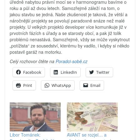
úředně nabytou právní mocí se v harmonogramu bavíme o
roku a půl až dvou letech. Samozřejmě záleží na tom, o
jakou stavbu se jedná. Naše zkušenost je taková, že větší a
náročnější projekty se povolují paradoxně snáze než malé
projekty. U velkých projektů developer více komunikuje již v
prvotních fázích s úřady a se starosty obcí, a pak již tolik
problémů nenastává. Samozřejmě, vždy se může vyskytnout
„potížista“ ze sousedství, kterému by vadilo, i kdyby si někdo
postavil garáž na motorku.
Celý rozhovor čtěte na
Poradci-sobě.cz
Facebook
LinkedIn
Twitter
Print
WhatsApp
Email
Libor Tománek:
AVANT se rozjel… a