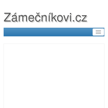
Zámečníkovi.cz
Toggl
naviga