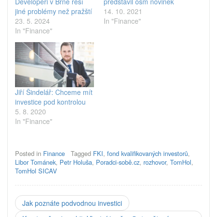
Developeři v Brně řeší
představil osm novinek
jiné problémy než pražští
14. 10. 2021
23. 5. 2024
In "Finance"
In "Finance"
Jiří Šindelář: Chceme mít
investice pod kontrolou
5. 8. 2020
In "Finance"
Posted in
Finance
Tagged
FKI
,
fond kvalifikovaných investorů
,
Libor Tománek
,
Petr Holuša
,
Poradci-sobě.cz
,
rozhovor
,
TomHol
,
TomHol SICAV
Jak poznáte podvodnou investici