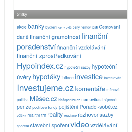
Štítky
banky
Cestování
akcie
bydlení
ceny nemovitostí
ceny bytů
finanční
finanční gramotnost
daně
poradenství
finanční vzdělávání
finanční zprostředkování
Hypoindex.cz
hypoteční
hypoteční sazby
investice
hypotéky
úvěry
inflace
investování
Investujeme.cz
komentáře
měnová
Měšec.cz
nemovitosti
politika
Našepeníze.cz
nájemné
pojištění
Poradci-sobě.cz
penze
podílové fondy
reality
rozhovor
sazby
realitní trh
půjčky
regulace
video
vzdělávání
stavební spoření
spoření