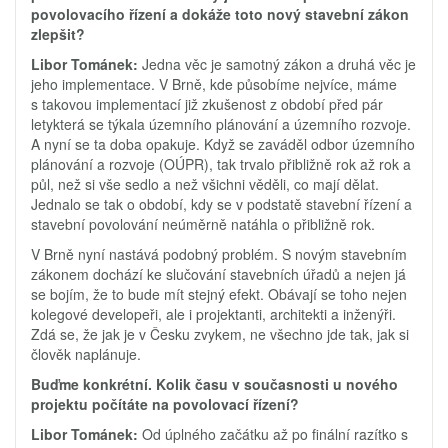
povolovacího řízení a dokáže toto nový stavební zákon
zlepšit?
Libor Tománek:
Jedna věc je samotný zákon a druhá věc je
jeho implementace. V Brně, kde působíme nejvíce, máme
s takovou implementací již zkušenost z období před pár
letykterá se týkala územního plánování a územního rozvoje.
A nyní se ta doba opakuje. Když se zaváděl odbor územního
plánování a rozvoje (OÚPR), tak trvalo přibližně rok až rok a
půl, než si vše sedlo a než všichni věděli, co mají dělat.
Jednalo se tak o období, kdy se v podstatě stavební řízení a
stavební povolování neúměrně natáhla o přibližně rok.
V Brně nyní nastává podobný problém. S novým stavebním
zákonem dochází ke slučování stavebních úřadů a nejen já
se bojím, že to bude mít stejný efekt. Obávají se toho nejen
kolegové developeři, ale i projektanti, architekti a inženýři.
Zdá se, že jak je v Česku zvykem, ne všechno jde tak, jak si
člověk naplánuje.
Buďme konkrétní. Kolik času v současnosti u nového
projektu počítáte na povolovací řízení?
Libor Tománek:
Od úplného začátku až po finální razítko s