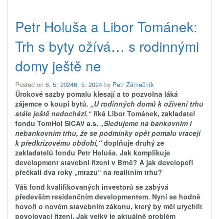
Petr Holuša a Libor Tománek:
Trh s byty ožívá… s rodinnými
domy ještě ne
Posted on
6. 5. 2024
6. 5. 2024
by
Petr Zámečník
Úrokové sazby pomalu klesají a to pozvolna láká
zájemce o koupi bytů.
„U rodinných domů k oživení trhu
stále ještě nedochází,“
říká Libor Tománek, zakladatel
fondu TomHol SICAV a.s.
„Sledujeme na bankovním i
nebankovním trhu, že se podmínky opět pomalu vracejí
k předkrizovému období,“
doplňuje druhý ze
zakladatelů fondu Petr Holuša. Jak komplikuje
development stavební řízení v Brně? A jak developeři
přečkali dva roky „mrazu“ na realitním trhu?
Váš fond kvalifikovaných investorů se zabývá
především residenčním developmentem. Nyní se hodně
hovoří o novém stavebním zákonu, který by měl urychlit
povolovací řízení. Jak velký je aktuálně problém