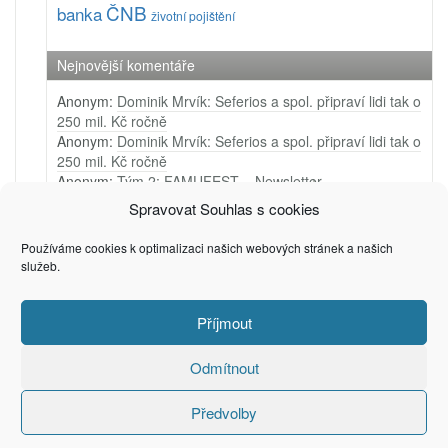
ČNB
banka
životní pojištění
Nejnovější komentáře
Anonym
:
Dominik Mrvík: Seferios a spol. připraví lidi tak o
250 mil. Kč ročně
Anonym
:
Dominik Mrvík: Seferios a spol. připraví lidi tak o
250 mil. Kč ročně
Anonym
:
Tým 2: FAMUFEST – Newsletter
Anonym
:
Tým 1: Ji.hlava – Newsletter
Spravovat Souhlas s cookies
Anonym
:
Tým 4: Very Merry Arts – PR video
Používáme cookies k optimalizaci našich webových stránek a našich
služeb.
Příjmout
(c) 2006 - 2025
Privacy & Cookies: This site uses cookies. By continuing to use this
Petr Zámečník
website, you agree to their use.
To find out more, including how to control cookies, see here:
Cookie
Odmítnout
Policy
Předvolby
Recommended by
Creare Magazin Online
. Powered by WordPress