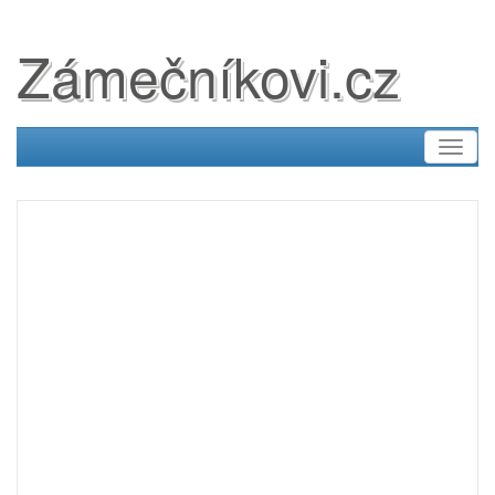
Zámečníkovi.cz
Toggl
naviga