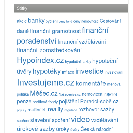
Štítky
banky
Cestování
akcie
bydlení
ceny nemovitostí
ceny bytů
finanční
finanční gramotnost
daně
poradenství
finanční vzdělávání
finanční zprostředkování
Hypoindex.cz
hypoteční
hypoteční sazby
investice
hypotéky
úvěry
inflace
investování
Investujeme.cz
komentáře
měnová
Měšec.cz
nemovitosti
politika
Našepeníze.cz
nájemné
pojištění
Poradci-sobě.cz
penze
podílové fondy
reality
rozhovor
sazby
realitní trh
půjčky
regulace
video
vzdělávání
stavební spoření
spoření
úrokové sazby
úroky
Česká národní
úvěry