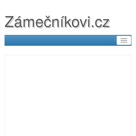
Zámečníkovi.cz
Toggl
naviga