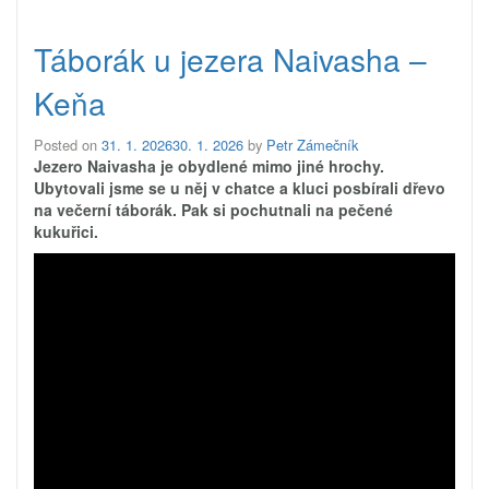
Táborák u jezera Naivasha –
Keňa
Posted on
31. 1. 2026
30. 1. 2026
by
Petr Zámečník
Jezero Naivasha je obydlené mimo jiné hrochy.
Ubytovali jsme se u něj v chatce a kluci posbírali dřevo
na večerní táborák. Pak si pochutnali na pečené
kukuřici.