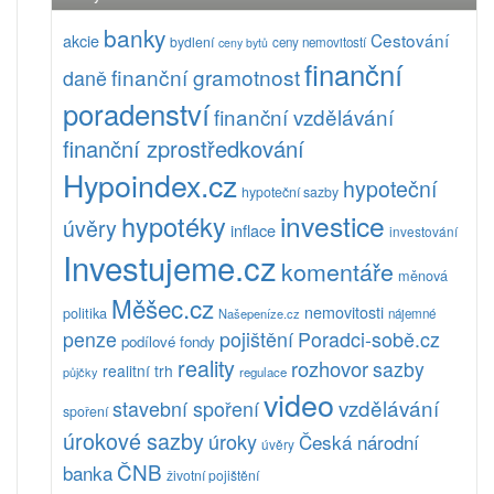
banky
Cestování
akcie
bydlení
ceny nemovitostí
ceny bytů
finanční
finanční gramotnost
daně
poradenství
finanční vzdělávání
finanční zprostředkování
Hypoindex.cz
hypoteční
hypoteční sazby
investice
hypotéky
úvěry
inflace
investování
Investujeme.cz
komentáře
měnová
Měšec.cz
nemovitosti
politika
Našepeníze.cz
nájemné
pojištění
Poradci-sobě.cz
penze
podílové fondy
reality
rozhovor
sazby
realitní trh
půjčky
regulace
video
vzdělávání
stavební spoření
spoření
úrokové sazby
úroky
Česká národní
úvěry
ČNB
banka
životní pojištění