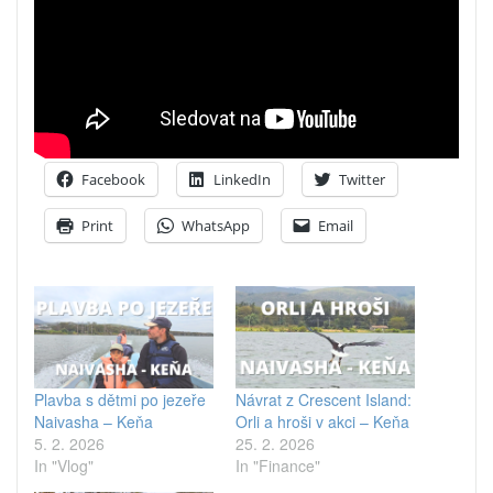
Facebook
LinkedIn
Twitter
Print
WhatsApp
Email
Plavba s dětmi po jezeře
Návrat z Crescent Island:
Naivasha – Keňa
Orli a hroši v akci – Keňa
5. 2. 2026
25. 2. 2026
In "Vlog"
In "Finance"