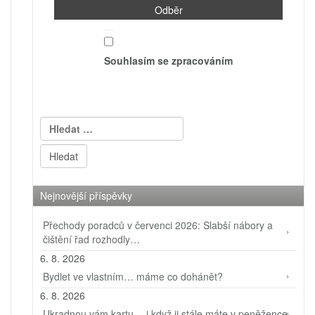
Souhlasím se zpracováním
Vyhledávání
Nejnovější příspěvky
Přechody poradců v červenci 2026: Slabší nábory a
čištění řad rozhodly…
6. 8. 2026
Bydlet ve vlastním… máme co dohánět?
6. 8. 2026
Ukradnou vám kartu… i když ji stále máte v peněžence