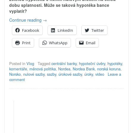
dobu splatnosti. Může se taková hypotéka bance
vyplatit?
„Hypotéka
Continue reading
→
s
Facebook
LinkedIn
Twitter
nulovým
úrokem…
Print
WhatsApp
Email
vyplatí
se
bance?“
Posted in
Vlog
Tagged
centrální banky
,
hypoteční úvěry
,
hypotéky
,
komentáře
,
měnová politika
,
Nordea
,
Nordea Bank
,
norská koruna
,
Norsko
,
nulové sazby
,
sazby
,
úrokové sazby
,
úroky
,
video
Leave a
comment