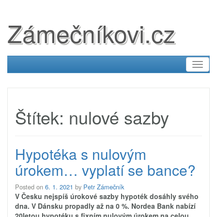
Zámečníkovi.cz
Toggl
naviga
Štítek:
nulové sazby
Hypotéka s nulovým
úrokem… vyplatí se bance?
Posted on
6. 1. 2021
by
Petr Zámečník
V Česku nejspíš úrokové sazby hypoték dosáhly svého
dna. V Dánsku propadly až na 0 %. Nordea Bank nabízí
20letou hypotéku s fixním nulovým úrokem na celou