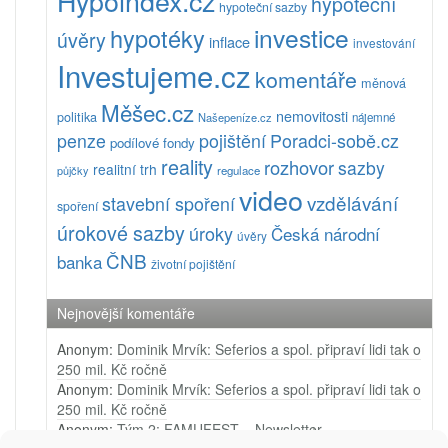
Hypoindex.cz
hypoteční
hypoteční sazby
investice
hypotéky
úvěry
inflace
investování
Investujeme.cz
komentáře
měnová
Měšec.cz
nemovitosti
politika
Našepeníze.cz
nájemné
pojištění
Poradci-sobě.cz
penze
podílové fondy
reality
rozhovor
sazby
realitní trh
půjčky
regulace
video
vzdělávání
stavební spoření
spoření
úrokové sazby
úroky
Česká národní
úvěry
ČNB
banka
životní pojištění
Nejnovější komentáře
Anonym
:
Dominik Mrvík: Seferios a spol. připraví lidi tak o
250 mil. Kč ročně
Anonym
:
Dominik Mrvík: Seferios a spol. připraví lidi tak o
250 mil. Kč ročně
Anonym
:
Tým 2: FAMUFEST – Newsletter