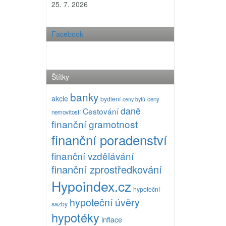
25. 7. 2026
Facebook
Štítky
banky
akcie
bydlení
ceny
ceny bytů
daně
Cestování
nemovitostí
finanční gramotnost
finanční poradenství
finanční vzdělávání
finanční zprostředkování
Hypoindex.cz
hypoteční
hypoteční úvěry
sazby
hypotéky
inflace