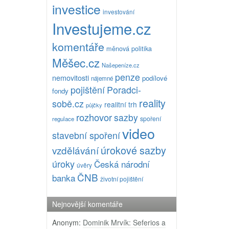
investice
investování
Investujeme.cz
komentáře
měnová politika
Měšec.cz
Našepeníze.cz
penze
nemovitosti
podílové
nájemné
pojištění
Poradci-
fondy
reality
sobě.cz
realitní trh
půjčky
rozhovor
sazby
spoření
regulace
video
stavební spoření
úrokové sazby
vzdělávání
úroky
Česká národní
úvěry
ČNB
banka
životní pojištění
Nejnovější komentáře
Anonym
:
Dominik Mrvík: Seferios a