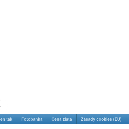
z
Jen tak
Fotobanka
Cena zlata
Zásady cookies (EU)