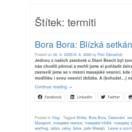
Štítek:
termiti
Bora Bora: Blízká setkán
Posted on
20. 6. 2026
19. 6. 2026
by
Petr Zámečník
Jednou z našich zastávek u Diani Beach byl zoo
nás chodili pštrosi a mohli jsme si pohladit želv
zastavili jsme se v místní masajské vesnici, kde
modlitbu i svou vesnici zblízka. A (bohužel…) ne
„Bora
Continue reading
→
Bora:
Facebook
LinkedIn
Twitter
Blízká
setkání
zvířecího
druhu
Posted in
Vlog
Tagged
Afrika
,
Bora Bora
,
Cestování
,
ce
–
Masajové
,
masajská vesnice
,
masajské tržiště
,
masajský 
Keňa“
warthog
,
zebra
,
zebry
,
želva
,
zpěv Masajů
Leave a com