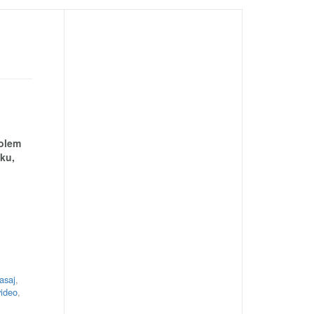
Kolem
dku,
asaj
,
video
,