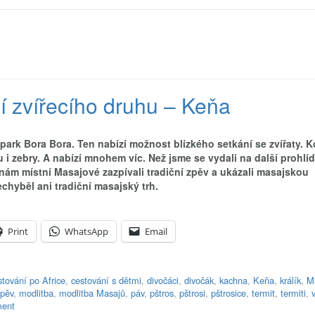
í zvířecího druhu – Keňa
park Bora Bora. Ten nabízí možnost blízkého setkání se zvířaty. 
u i zebry. A nabízí mnohem víc. Než jsme se vydali na další prohlí
 nám místní Masajové zazpívali tradiční zpěv a ukázali masajskou
chyběl ani tradiční masajský trh.
Print
WhatsApp
Email
stování po Africe
,
cestování s dětmi
,
divočáci
,
divočák
,
kachna
,
Keňa
,
králík
,
M
zpěv
,
modlitba
,
modlitba Masajů
,
páv
,
pštros
,
pštrosi
,
pštrosice
,
termit
,
termiti
,
ment