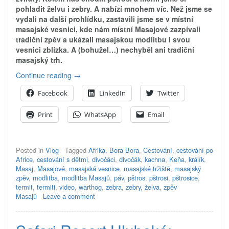
pohladit želvu i zebry. A nabízí mnohem víc. Než jsme se
vydali na další prohlídku, zastavili jsme se v místní
masajské vesnici, kde nám místní Masajové zazpívali
tradiční zpěv a ukázali masajskou modlitbu i svou
vesnici zblízka. A (bohužel…) nechyběl ani tradiční
masajský trh.
„Bora
Continue reading
→
Bora:
Facebook
LinkedIn
Twitter
Blízká
setkání
Print
WhatsApp
Email
zvířecího
druhu
–
Keňa“
Posted in
Vlog
Tagged
Afrika
,
Bora Bora
,
Cestování
,
cestování po
Africe
,
cestování s dětmi
,
divočáci
,
divočák
,
kachna
,
Keňa
,
králík
,
Masaj
,
Masajové
,
masajská vesnice
,
masajské tržiště
,
masajský
zpěv
,
modlitba
,
modlitba Masajů
,
páv
,
pštros
,
pštrosi
,
pštrosice
,
termit
,
termiti
,
video
,
warthog
,
zebra
,
zebry
,
želva
,
zpěv
Masajů
Leave a comment