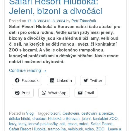
Safari Resort Hluboká:
Jeleni, bizoni a divočáci
Posted on
17. 8. 2024
12. 8. 2024
by
Petr Zámečník
Safari Resort Hluboká u Borovan nabízí řadu atrakcí pro
děti i pro celou rodinu. Vedle safari jízdy mezi jeleny,
bizony a divočáky jsou ke shlédnutí též lamy, velbloudi
či osli, na kterých se děti mohou i svézt, či konktaktní
ZOO s kozami. A vše je okořeněno trampolínou,
lanovými prolézačkami a dětským hřištěm. Navíc resort
nabízí i možnost ubytování.
„Safari
Continue reading
→
Resort
Facebook
LinkedIn
Twitter
Hluboká:
Jeleni,
Print
WhatsApp
Email
bizoni
a
divočáci“
Posted in
Vlog
Tagged
bizoni
,
Cestování
,
cestování a peníze
,
dětské hřiště
,
divočáci
,
Hluboká u Borovan
,
jeleni
,
kontaktní ZOO
,
kozy
,
lamy
,
lanové prolézačky
,
osli
,
resort
,
safari
,
Safari Resort
,
Safari Resort Hluboká
,
trampolína
,
velbloudi
,
video
,
ZOO
Leave a