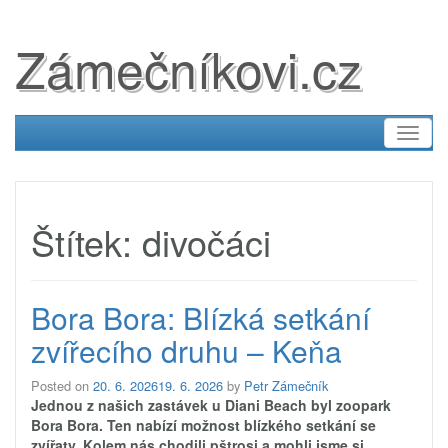
Zámečníkovi.cz
Toggl
naviga
Štítek:
divočáci
Bora Bora: Blízká setkání
zvířecího druhu – Keňa
Posted on
20. 6. 2026
19. 6. 2026
by
Petr Zámečník
Jednou z našich zastávek u Diani Beach byl zoopark
Bora Bora. Ten nabízí možnost blízkého setkání se
zvířaty. Kolem nás chodili pštrosi a mohli jsme si