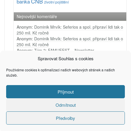
ČNB
banka
životní pojištění
Nejnovější komentáře
Anonym
:
Dominik Mrvík: Seferios a spol. připraví lidi tak o
250 mil. Kč ročně
Anonym
:
Dominik Mrvík: Seferios a spol. připraví lidi tak o
250 mil. Kč ročně
Anonym
:
Tým 2: FAMUFEST – Newsletter
Anonym
:
Tým 1: Ji.hlava – Newsletter
Spravovat Souhlas s cookies
Anonym
:
Tým 4: Very Merry Arts – PR video
Používáme cookies k optimalizaci našich webových stránek a našich
služeb.
Příjmout
(c) 2006 - 2025
Privacy & Cookies: This site uses cookies. By continuing to use this
Petr Zámečník
website, you agree to their use.
To find out more, including how to control cookies, see here:
Cookie
Odmítnout
Policy
Předvolby
Recommended by
Creare Magazin Online
. Powered by WordPress