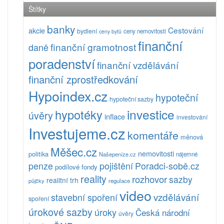
Štítky
banky
Cestování
akcie
bydlení
ceny nemovitostí
ceny bytů
finanční
finanční gramotnost
daně
poradenství
finanční vzdělávání
finanční zprostředkování
Hypoindex.cz
hypoteční
hypoteční sazby
investice
hypotéky
úvěry
inflace
investování
Investujeme.cz
komentáře
měnová
Měšec.cz
nemovitosti
politika
Našepeníze.cz
nájemné
pojištění
Poradci-sobě.cz
penze
podílové fondy
reality
rozhovor
sazby
realitní trh
půjčky
regulace
video
vzdělávání
stavební spoření
spoření
úrokové sazby
úroky
Česká národní
úvěry