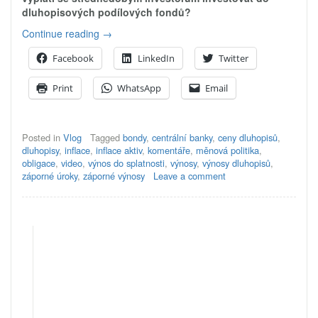
dluhopisových podílových fondů?
„Ceny
Continue reading
→
dluhopisů
Facebook
LinkedIn
Twitter
klesly…
a
Print
WhatsApp
Email
budou
pokračovat“
Posted in
Vlog
Tagged
bondy
,
centrální banky
,
ceny dluhopisů
,
dluhopisy
,
inflace
,
inflace aktiv
,
komentáře
,
měnová politika
,
obligace
,
video
,
výnos do splatnosti
,
výnosy
,
výnosy dluhopisů
,
záporné úroky
,
záporné výnosy
Leave a comment