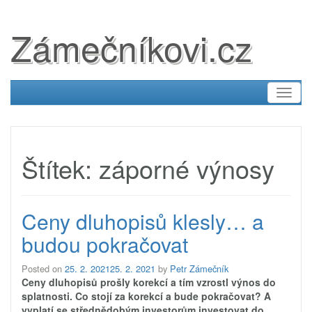
Zámečníkovi.cz
Toggl
naviga
Štítek:
záporné výnosy
Ceny dluhopisů klesly… a
budou pokračovat
Posted on
25. 2. 2021
25. 2. 2021
by
Petr Zámečník
Ceny dluhopisů prošly korekcí a tím vzrostl výnos do
splatnosti. Co stojí za korekcí a bude pokračovat? A
vyplatí se střednědobým investorům investovat do