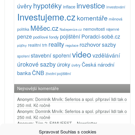
investice
hypotéky
úvěry
inflace
investování
Investujeme.cz
komentáře
měnová
Měšec.cz
nemovitosti
politika
Našepeníze.cz
nájemné
pojištění
Poradci-sobě.cz
penze
podílové fondy
reality
rozhovor
sazby
realitní trh
půjčky
regulace
video
vzdělávání
stavební spoření
spoření
úrokové sazby
úroky
Česká národní
úvěry
ČNB
banka
životní pojištění
Nejnovější komentáře
Anonym
:
Dominik Mrvík: Seferios a spol. připraví lidi tak o
250 mil. Kč ročně
Anonym
:
Dominik Mrvík: Seferios a spol. připraví lidi tak o
250 mil. Kč ročně
Anonym
:
Tým 2: FAMUFEST – Newsletter
Anonym
:
Tým 1: Ji.hlava – Newsletter
Spravovat Souhlas s cookies