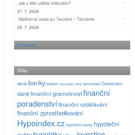
Jak z dětí udělat milionáře?
27. 7. 2026
Nádherná cesta po Tanzánii – Tanzánie
25. 7. 2026
Facebook
Štítky
banky
Cestování
akcie
bydlení
ceny nemovitostí
ceny bytů
finanční
finanční gramotnost
daně
poradenství
finanční vzdělávání
finanční zprostředkování
Hypoindex.cz
hypoteční
hypoteční sazby
investice
hypotéky
úvěry