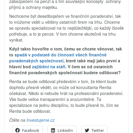
zabezpečení na penzi a s tím související koncepty ochrany
příjmů a ochrany majetku.
Nechceme být desetibojařem ve finančním poradenství, tak
to můžeme vidět u většiny ostatních firem na trhu. Chceme
se opravdu specializovat na to nejdůležitější, co každý člověk
potřebuje, a to je penze. V tom chceme skutečně na trhu
vynikat.
Když takto hovoříte o tom, čemu se chcete věnovat, tak
to
spadá v podstatě do činnosti všech finančně
poradenských společností
, které také mají jako první a
hlavní bod
zajištění na stáří
. V čem se od ostatních
finančně poradenských společností budete odlišovat?
Rentia se bude odlišovat především v tom, že klient bude
dopředu přesně vědět, co může od konzultanta Rentia
očekávat. Nikdo si nebude hrát na profesionální poradenství.
Vše bude velice transparentní a srozumitelné. Ta
specializace na jednu disciplínu, to bude přesně to, čím se
Rentia bude odlišovat.
Čtěte na
Investujeme.cz
Facebook
LinkedIn
Twitter