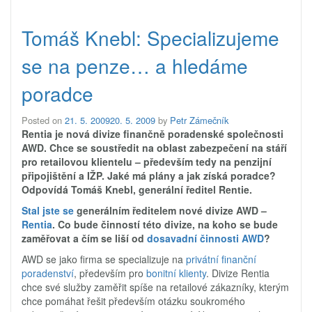
Tomáš Knebl: Specializujeme
se na penze… a hledáme
poradce
Posted on
21. 5. 2009
20. 5. 2009
by
Petr Zámečník
Rentia je nová divize finančně poradenské společnosti
AWD. Chce se soustředit na oblast zabezpečení na stáří
pro retailovou klientelu – především tedy na penzijní
připojištění a IŽP. Jaké má plány a jak získá poradce?
Odpovídá Tomáš Knebl, generální ředitel Rentie.
Stal jste se
generálním ředitelem nové divize AWD –
Rentia
. Co bude činností této divize, na koho se bude
zaměřovat a čím se liší od
dosavadní činnosti AWD
?
AWD se jako firma se specializuje na
privátní finanční
poradenství
, především pro
bonitní klienty
. Divize Rentia
chce své služby zaměřit spíše na retailové zákazníky, kterým
chce pomáhat řešit především otázku soukromého