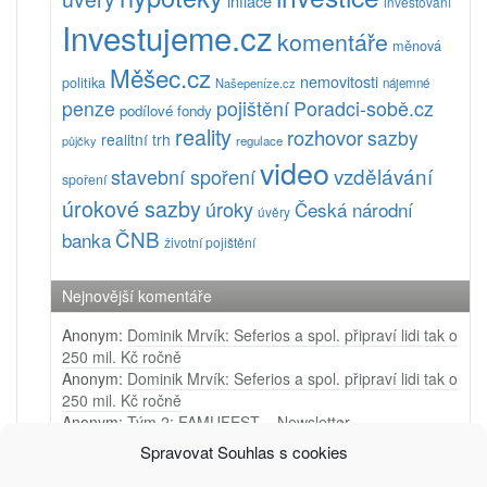
inflace
investování
Investujeme.cz
komentáře
měnová
Měšec.cz
nemovitosti
politika
Našepeníze.cz
nájemné
pojištění
Poradci-sobě.cz
penze
podílové fondy
reality
rozhovor
sazby
realitní trh
půjčky
regulace
video
vzdělávání
stavební spoření
spoření
úrokové sazby
úroky
Česká národní
úvěry
ČNB
banka
životní pojištění
Nejnovější komentáře
Anonym
:
Dominik Mrvík: Seferios a spol. připraví lidi tak o
250 mil. Kč ročně
Anonym
:
Dominik Mrvík: Seferios a spol. připraví lidi tak o
250 mil. Kč ročně
Anonym
:
Tým 2: FAMUFEST – Newsletter
Anonym
:
Tým 1: Ji.hlava – Newsletter
Spravovat Souhlas s cookies
Anonym
:
Tým 4: Very Merry Arts – PR video