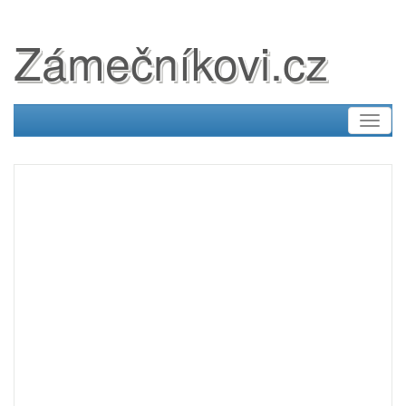
Zámečníkovi.cz
Toggl
naviga