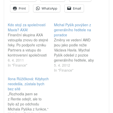
Print
WhatsApp
Email
Kdo stojí za společností
Michal Pyšík povýšen z
Maxis? AXA!
generálního ředitele na
Finanční skupina AXA
poradce
vstoupila znovu do stejné
Změny ve vedení AWD
řeky. Po podpoře vzniku
jsou jako podle režie
Partners a vstupu do
Václava Havla. Mychal
kontroversní společnosti
Pyšík odešel z pozice
EF podporuje vznik další
6. 4. 2011
generálního ředitele, aby
finančně poradenské
In "Finance"
se stal poradcem. Nikoli
5. 4. 2012
společnosti - Maxis.
sice poradcem poradce
In "Finance"
Uvnitř: Skupinové foto
jako ve hře „Odcházení“,
Ilona Růžičková: Kdybych
vrcholných vedení AXA a
ale i tak jeho vliv v AWD
neodešla, zůstala bych
Maxis Group. Minulý
nepochybně vzroste.
bez sítě
čtvrtek jsme informovali o
Obchodní rejstřík sice
„Rozhodla jsem se
vzniku společnosti Maxis,
o změnách v českém
z Rentie odejít, ale to
kterou založili bývalí
AWD ještě mlčí, Mychal
bylo až po odchodu
ředitelé AWD ČR a…
Pyšík ale již přenechal
Michala Pyšíka z funkce,“
post generálního…