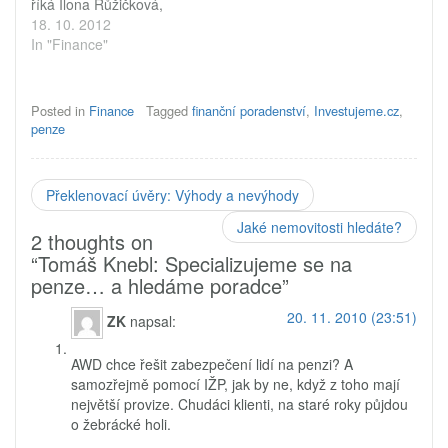
říká Ilona Růžičková,
která se svou sítí odešla
18. 10. 2012
z Rentie do společnosti
In "Finance"
Fincentrum. Proč právě
tam? A co ji vedlo
k odchodu z Rentie,
Posted in
Finance
Tagged
finanční poradenství
,
Investujeme.cz
,
divize AWD? Přešla jste
penze
z divize Rentia
společnosti AWD do
Fincentra. Co vás
Překlenovací úvěry: Výhody a nevýhody
k tomuto kroku vedlo?
Jasný a přirozený…
Jaké nemovitosti hledáte?
2 thoughts on
“
Tomáš Knebl: Specializujeme se na
penze… a hledáme poradce
”
20. 11. 2010 (23:51)
ZK
napsal:
AWD chce řešit zabezpečení lidí na penzi? A
samozřejmě pomocí IŽP, jak by ne, když z toho mají
největší provize. Chudáci klienti, na staré roky půjdou
o žebrácké holi.