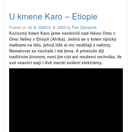
U kmene Karo – Etiopie
Posted on
16. 8. 2025
16. 8. 2025
by
Petr Zámečník
Kočovný kmen Karo jsme navštívili nad řekou Omo v
Omo Valley v Etiopii (Afrika). Jedná se o kmen tipický
malbami na tělo, jehož lidé si nic nedělají z nahoty.
Namalovat se nechala i má žena. A přestože žijí
tradičním životem, není jim cizí ani moderní technika. Ve
své vesnici mají i dvě menší solární elektrárny.