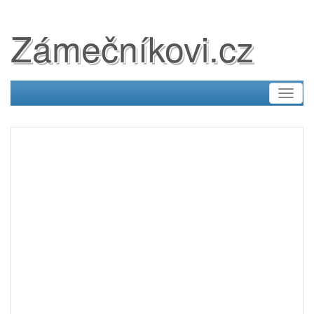
Zámečníkovi.cz
Toggl
naviga