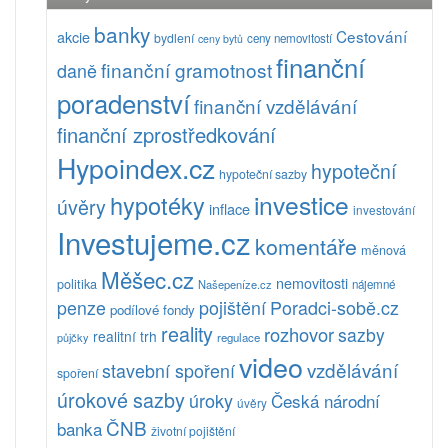
banky
Cestování
akcie
bydlení
ceny nemovitostí
ceny bytů
finanční
finanční gramotnost
daně
poradenství
finanční vzdělávání
finanční zprostředkování
Hypoindex.cz
hypoteční
hypoteční sazby
investice
hypotéky
úvěry
inflace
investování
Investujeme.cz
komentáře
měnová
Měšec.cz
nemovitosti
politika
Našepeníze.cz
nájemné
pojištění
Poradci-sobě.cz
penze
podílové fondy
reality
rozhovor
sazby
realitní trh
půjčky
regulace
video
vzdělávání
stavební spoření
spoření
úrokové sazby
úroky
Česká národní
úvěry
ČNB
banka
životní pojištění