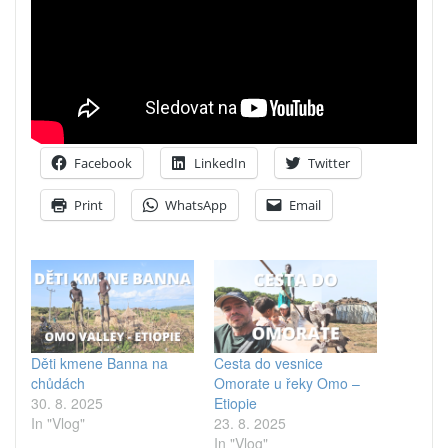
Facebook
LinkedIn
Twitter
Print
WhatsApp
Email
Děti kmene Banna na
Cesta do vesnice
chůdách
Omorate u řeky Omo –
30. 8. 2025
Etiopie
In "Vlog"
23. 8. 2025
In "Vlog"