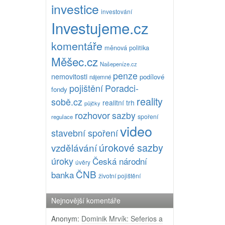
investice
investování
Investujeme.cz
komentáře
měnová politika
Měšec.cz
Našepeníze.cz
penze
nemovitosti
podílové
nájemné
pojištění
Poradci-
fondy
reality
sobě.cz
realitní trh
půjčky
rozhovor
sazby
spoření
regulace
video
stavební spoření
úrokové sazby
vzdělávání
úroky
Česká národní
úvěry
ČNB
banka
životní pojištění
Nejnovější komentáře
Anonym
:
Dominik Mrvík: Seferios a