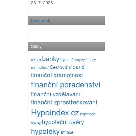
25. 7. 2026
Facebook
Štítky
banky
akcie
bydlení
ceny
ceny bytů
daně
Cestování
nemovitostí
finanční gramotnost
finanční poradenství
finanční vzdělávání
finanční zprostředkování
Hypoindex.cz
hypoteční
hypoteční úvěry
sazby
hypotéky
inflace