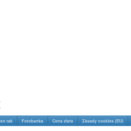
z
Jen tak
Fotobanka
Cena zlata
Zásady cookies (EU)