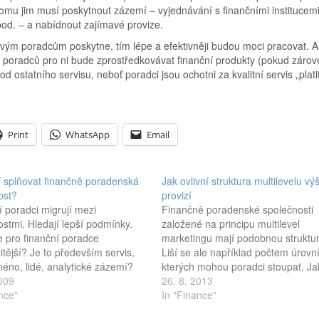
K tomu jim musí poskytnout zázemí – vyjednávání s finančními institucemi
pod. – a nabídnout zajímavé provize.
vým poradcům poskytne, tím lépe a efektivněji budou moci pracovat. A
e poradců pro ni bude zprostředkovávat finanční produkty (pokud zárov
 ostatního servisu, neboť poradci jsou ochotni za kvalitní servis „plati
Print
WhatsApp
Email
 splňovat finančně poradenská
Jak ovlivní struktura multilevelu výš
ost?
provizí
 poradci migrují mezi
Finančně poradenské společnosti
stmi. Hledají lepší podmínky.
založené na principu multilevel
e pro finanční poradce
marketingu mají podobnou struktur
itější? Je to především servis,
Liší se ale například počtem úrovní
méno, lidé, analytické zázemí?
kterých mohou poradci stoupat. Ja
e převážně o provize? Finanční
2009
ovlivní počet příček multilevelu prov
26. 8. 2013
tví je specifický obor. Lidé
nce"
poradců? Výše provize finančního
In "Finance"
jí „zaměstnání“ finančního
poradce závisí na mnoha faktorech