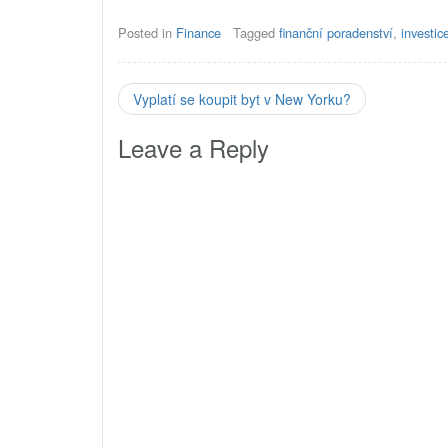
společnosti působící na českém trhu se
poradce,
liší. Některé…
hledá je
Posted in
Finance
Tagged
finanční poradenství
,
investic
struktu
Vyplatí se koupit byt v New Yorku?
Leave a Reply