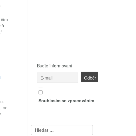
,
 čím
eň
t“
Buďte informovaní
i
Souhlasím se zpracováním
u.
, po
k
izi
Vyhledávání
.