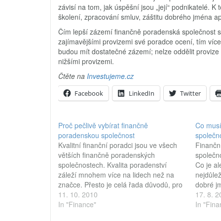
závisí na tom, jak úspěšní jsou „její“ podnikatelé. 
školení, zpracování smluv, záštitu dobrého jména a
Čím lepší zázemí finančně poradenská společnost s
zajímavějšími provizemi své poradce ocení, tím víc
budou mít dostatečné zázemí; nelze oddělit provize od
nižšími provizemi.
Čtěte na
Investujeme.cz
Facebook
LinkedIn
Twitter
Proč pečlivě vybírat finančně
Co musí
poradenskou společnost
společn
Kvalitní finanční poradci jsou ve všech
Finanční
větších finančně poradenských
společno
společnostech. Kvalita poradenství
Co je al
záleží mnohem více na lidech než na
nejdůlež
značce. Přesto je celá řada důvodů, pro
dobré j
které stojí za to pečlivě zvážit finančně
11. 10. 2010
Nebo jd
17. 8. 
poradenskou společnost, pro níž bude
In "Finance"
poradens
In "Fina
poradce pracovat. Finančně poradenské
nehleda