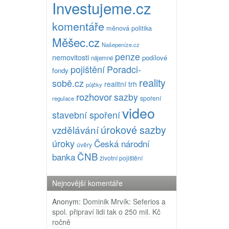
Investujeme.cz
komentáře
měnová politika
Měšec.cz
Našepeníze.cz
penze
nemovitosti
podílové
nájemné
pojištění
Poradci-
fondy
reality
sobě.cz
realitní trh
půjčky
rozhovor
sazby
spoření
regulace
video
stavební spoření
úrokové sazby
vzdělávání
úroky
Česká národní
úvěry
ČNB
banka
životní pojištění
Nejnovější komentáře
Anonym
:
Dominik Mrvík: Seferios a
spol. připraví lidi tak o 250 mil. Kč
ročně