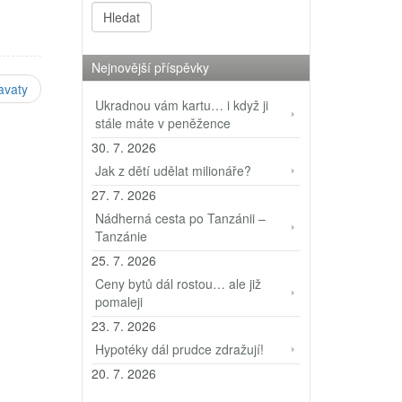
o
uce a
Nejnovější příspěvky
avaty
Ukradnou vám kartu… i když ji
stále máte v peněžence
30. 7. 2026
Jak z dětí udělat milionáře?
27. 7. 2026
Nádherná cesta po Tanzánii –
Tanzánie
25. 7. 2026
Ceny bytů dál rostou… ale již
pomaleji
23. 7. 2026
Hypotéky dál prudce zdražují!
20. 7. 2026