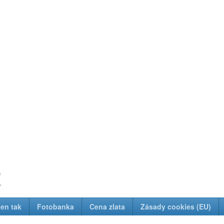
z
Jen tak
Fotobanka
Cena zlata
Zásady cookies (EU)