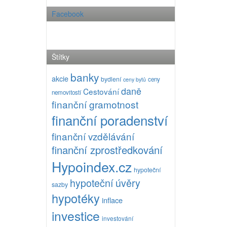
Facebook
Štítky
banky
akcie
bydlení
ceny
ceny bytů
daně
Cestování
nemovitostí
finanční gramotnost
finanční poradenství
finanční vzdělávání
finanční zprostředkování
Hypoindex.cz
hypoteční
hypoteční úvěry
sazby
hypotéky
inflace
investice
investování