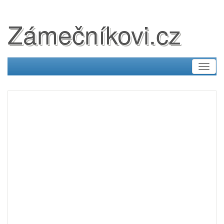
Zámečníkovi.cz
Toggl
naviga