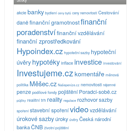
Štítky
banky
Cestování
akcie
bydlení
ceny nemovitostí
ceny bytů
finanční
finanční gramotnost
daně
poradenství
finanční vzdělávání
finanční zprostředkování
Hypoindex.cz
hypoteční
hypoteční sazby
investice
hypotéky
úvěry
inflace
investování
Investujeme.cz
komentáře
měnová
Měšec.cz
nemovitosti
politika
Našepeníze.cz
nájemné
pojištění
Poradci-sobě.cz
penze
podílové fondy
reality
rozhovor
sazby
realitní trh
půjčky
regulace
video
vzdělávání
stavební spoření
spoření
úrokové sazby
úroky
Česká národní
úvěry
ČNB
banka
životní pojištění