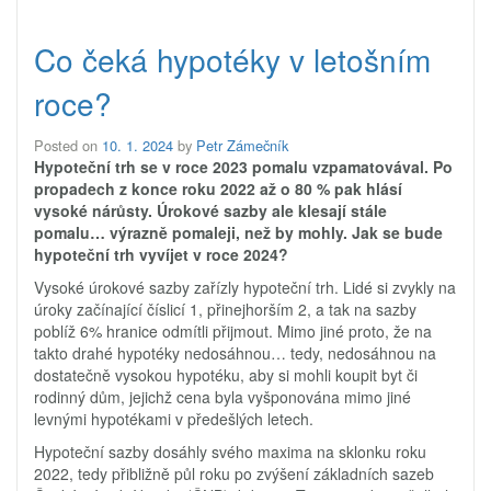
Co čeká hypotéky v letošním
roce?
Posted on
10. 1. 2024
by
Petr Zámečník
Hypoteční trh se v roce 2023 pomalu vzpamatovával. Po
propadech z konce roku 2022 až o 80 % pak hlásí
vysoké nárůsty. Úrokové sazby ale klesají stále
pomalu… výrazně pomaleji, než by mohly. Jak se bude
hypoteční trh vyvíjet v roce 2024?
Vysoké úrokové sazby zařízly hypoteční trh. Lidé si zvykly na
úroky začínající číslicí 1, přinejhorším 2, a tak na sazby
poblíž 6% hranice odmítli přijmout. Mimo jiné proto, že na
takto drahé hypotéky nedosáhnou… tedy, nedosáhnou na
dostatečně vysokou hypotéku, aby si mohli koupit byt či
rodinný dům, jejichž cena byla vyšponována mimo jiné
levnými hypotékami v předešlých letech.
Hypoteční sazby dosáhly svého maxima na sklonku roku
2022, tedy přibližně půl roku po zvýšení základních sazeb