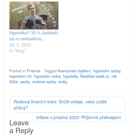
Hypotéka? 30 % žadatelů
na ní nedosáhne…
29. 3. 2022
In "Vlog"
Posted in
Finance
Tagged
financování bydlení
,
hypoteční sazby
,
hypoteční trh
,
hypoteční úvěry
,
hypotéky
,
Realiťáci-sobě.cz
,
rok
2024
,
sazby
,
úrokové sazby
,
úroky
Rodinná finanční krize: Snížit výdaje, nebo zvýšit
příjmy?
Inflace v prosinci 2023: Příjemné překvapení
Leave
a Reply