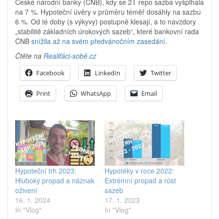
České národní banky (ČNB), kdy se 2T repo sazba vyšplhala
na 7 %. Hypoteční úvěry v průměru téměř dosáhly na sazbu
6 %. Od té doby (s výkyvy) postupně klesají, a to navzdory
„stabilitě základních úrokových sazeb“, které bankovní rada
ČNB
snížila až na svém předvánočním zasedání
.
Čtěte na
Realiťáci-sobě.cz
Facebook
LinkedIn
Twitter
Print
WhatsApp
Email
Hypoteční trh 2023:
Hypotéky v roce 2022:
Hluboký propad a náznak
Extrémní propad a růst
oživení
sazeb
16. 1. 2024
17. 1. 2023
In "Vlog"
In "Vlog"