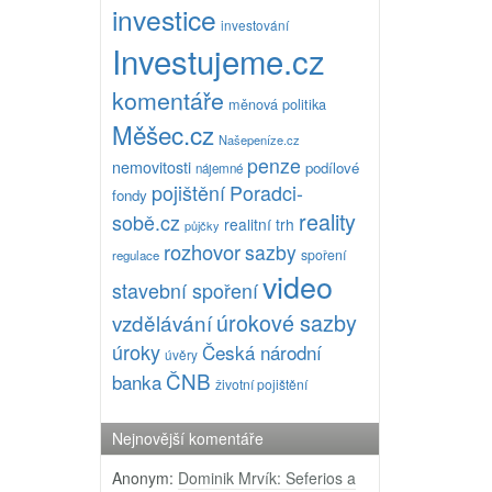
investice
investování
Investujeme.cz
komentáře
měnová politika
Měšec.cz
Našepeníze.cz
penze
nemovitosti
podílové
nájemné
pojištění
Poradci-
fondy
reality
sobě.cz
realitní trh
půjčky
rozhovor
sazby
spoření
regulace
video
stavební spoření
úrokové sazby
vzdělávání
úroky
Česká národní
úvěry
ČNB
banka
životní pojištění
Nejnovější komentáře
Anonym
:
Dominik Mrvík: Seferios a