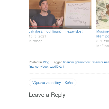
Jak dosáhnout finanční nezávislosti
Musíme 
13. 3. 2021
klient 
In "Vlog"
6. 1. 20
In "Fina
Posted in
Vlog
Tagged
finanční gramotnost
,
finanční nez
finance
,
video
,
vzdělávání
Výprava za delfíny – Keňa
Leave a Reply