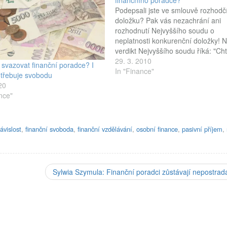
finančního poradce?
Podepsali jste ve smlouvě rozhodč
doložku? Pak vás nezachrání ani
rozhodnutí Nejvyššího soudu o
neplatnosti konkurenční doložky! 
verdikt Nejvyššího soudu říká: "Cht
jste rozhodce? Tak si nestěžujte!"
29. 3. 2010
svazovat finanční poradce? I
Rozhodčí doložka přenáší rozhodo
In "Finance"
potřebuje svobodu
ve věci sporů ze smluvních vztahů
20
obecných soudů na rozhodce. Tím
nce"
může být kdokoli a právní vzdělán
ávislost
,
finanční svoboda
,
finanční vzdělávání
,
osobní finance
,
pasivní příjem
,
Sylwia Szymula: Finanční poradci zůstávají nepostrada