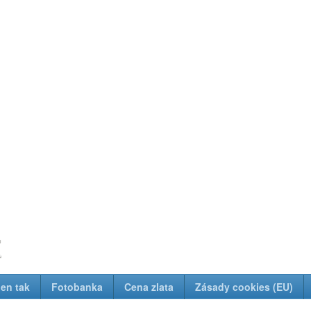
z
Jen tak
Fotobanka
Cena zlata
Zásady cookies (EU)