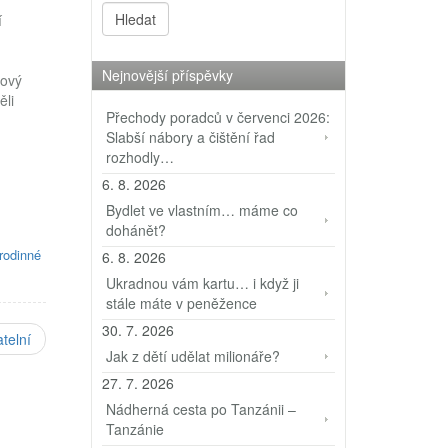
í
Nejnovější příspěvky
Nový
ěli
Přechody poradců v červenci 2026:
Slabší nábory a čištění řad
vání
rozhodly…
 z
6. 8. 2026
í…
Bydlet ve vlastním… máme co
dohánět?
rodinné
6. 8. 2026
Ukradnou vám kartu… i když ji
stále máte v peněžence
30. 7. 2026
telní
Jak z dětí udělat milionáře?
27. 7. 2026
Nádherná cesta po Tanzánii –
Tanzánie