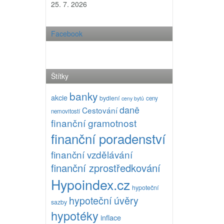
25. 7. 2026
Facebook
Štítky
banky
akcie
bydlení
ceny
ceny bytů
daně
Cestování
nemovitostí
finanční gramotnost
finanční poradenství
finanční vzdělávání
finanční zprostředkování
Hypoindex.cz
hypoteční
hypoteční úvěry
sazby
hypotéky
inflace