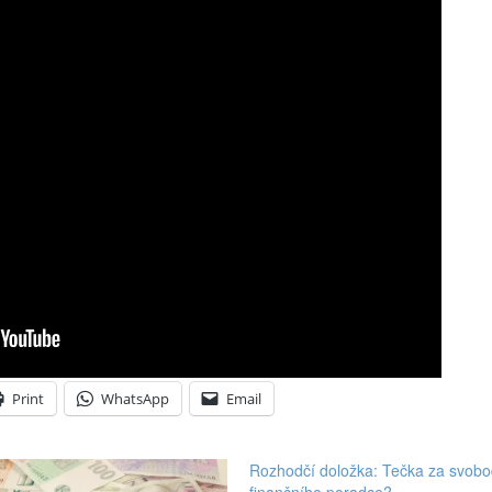
Print
WhatsApp
Email
Rozhodčí doložka: Tečka za svob