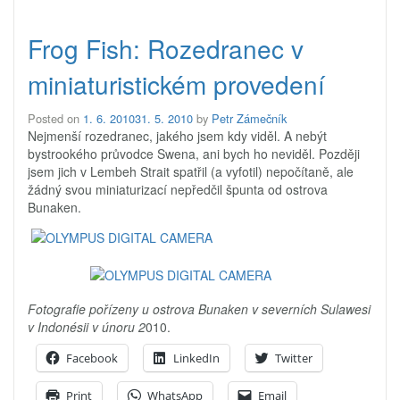
Frog Fish: Rozedranec v
miniaturistickém provedení
Posted on
1. 6. 2010
31. 5. 2010
by
Petr Zámečník
Nejmenší rozedranec, jakého jsem kdy viděl. A nebýt
bystrookého průvodce Swena, ani bych ho neviděl. Později
jsem jich v Lembeh Strait spatřil (a vyfotil) nepočítaně, ale
žádný svou miniaturizací nepředčil špunta od ostrova
Bunaken.
Fotografie pořízeny u ostrova Bunaken v severních Sulawesi
v Indonésii v únoru 2
010.
Facebook
LinkedIn
Twitter
Print
WhatsApp
Email