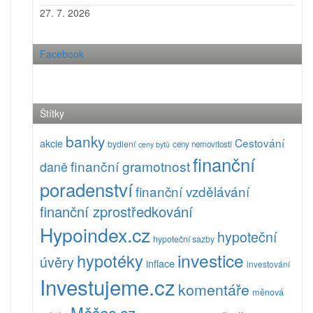
27. 7. 2026
Facebook
Štítky
banky
Cestování
akcie
bydlení
ceny nemovitostí
ceny bytů
finanční
finanční gramotnost
daně
poradenství
finanční vzdělávání
finanční zprostředkování
Hypoindex.cz
hypoteční
hypoteční sazby
investice
hypotéky
úvěry
inflace
investování
Investujeme.cz
komentáře
měnová
Měšec.cz