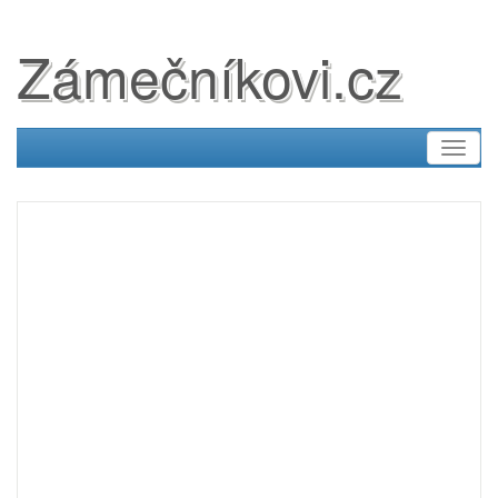
Zámečníkovi.cz
Toggl
naviga