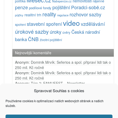
nemovitosti
politika
Našepeníze.cz
nájemné
pojištění
Poradci-sobě.cz
penze
podílové fondy
reality
rozhovor
sazby
realitní trh
půjčky
regulace
video
vzdělávání
stavební spoření
spoření
úrokové sazby
úroky
Česká národní
úvěry
ČNB
banka
životní pojištění
Nejnovější komentáře
Anonym
:
Dominik Mrvík: Seferios a spol. připraví lidi tak o
250 mil. Kč ročně
Anonym
:
Dominik Mrvík: Seferios a spol. připraví lidi tak o
250 mil. Kč ročně
Anonym
:
Tým 2: FAMUFEST – Newsletter
Anonym
:
Tým 1: Ji.hlava – Newsletter
Spravovat Souhlas s cookies
Anonym
:
Tým 4: Very Merry Arts – PR video
Používáme cookies k optimalizaci našich webových stránek a našich
služeb.