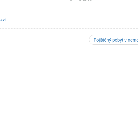
eděny do…
či dávky v hmotné nouzi. Mezi nimi
i příspěvek na bydlení a…
ctví
Pojištěný pobyt v nemo