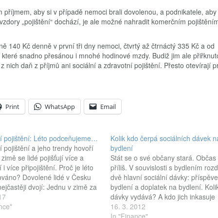
 příjmem, aby si v případě nemoci brali dovolenou, a podnikatele, aby
vzdory „pojištění“ dochází, je ale možné nahradit komerčním pojištění
140 Kč denně v první tři dny nemoci, čtvrtý až čtrnáctý 335 Kč a od
 které snadno přesánou i mnohé hodinové mzdy. Budiž jim ale přiřknut
 nich daň z příjmů ani sociální a zdravotní pojištění. Přesto otevírají p
Print
WhatsApp
Email
í pojištění: Léto podceňujeme…
Kolik kdo čerpá sociálních dávek n
 pojištění a jeho trendy hovoří
bydlení
 zimě se lidé pojišťují více a
Stát se o své občany stará. Občas
 i více připojištění. Proč je léto
příliš. V souvislosti s bydlením roz
váno? Dovolené lidé v Česku
dvě hlavní sociální dávky: příspěv
nejčastěji dvojí: Jednu v zimě za
bydlení a doplatek na bydlení. Koli
sporty, a druhou v létě za
17
dávky vydává? A kdo jich inkasuje
radovánkami a na cesty k moři.
nce"
nejvíce? Nemáte dostatečný příje
16. 3. 2012
ny s dětmi jsou navíc dovolené
Pak si můžete zažádat o sociální 
In "Finance"