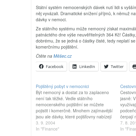
Státní systém nemocenských dávek nutí lidi s vyšším
něj vyvázali. Dramatické snížení příjmů, k němuž na
dávky v nemoci.
Ze státního systému může nemocný získat maximálně 
patnáctého dne výše neuvěřitelných 364 Kč! Částky,
dobrému, že se jedná o částky čisté, tedy neplatí se z
komerčnímu pojištění.
Čtěte na
Měšec.cz
Facebook
LinkedIn
Twitter
Pojištěný pobyt v nemocnici
Cestovn
Být nemocný a dostat za to zaplaceno
Cestovní
není tak těžké. Vedle státního
jasně: V
nemocenského pojištění se můžete
využívají
pojistit i komerčně. Mnohem zajímavější
podceňo
jsou ale dávky, které pojišťovny nabízejí
čerpají 
svým pojištěncům při pobytu v
3. 9. 2004
zimními 
7. 8. 20
nemocnici. Kdy se vám vyplatí pojištění
In "Finance"
letními 
In "Fina
denní dávky při pobytu v nemocnici?
Pro rodi