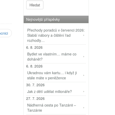
 jsou
Nejnovější příspěvky
Přechody poradců v červenci 2026:
cnici
Slabší nábory a čištění řad
rozhodly…
6. 8. 2026
Bydlet ve vlastním… máme co
dohánět?
6. 8. 2026
Ukradnou vám kartu… i když ji
stále máte v peněžence
30. 7. 2026
Jak z dětí udělat milionáře?
27. 7. 2026
Nádherná cesta po Tanzánii –
Tanzánie