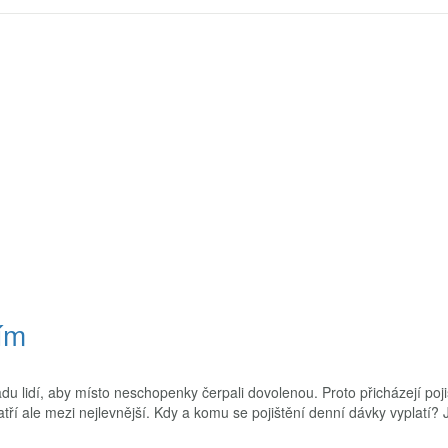
ím
du lidí, aby místo neschopenky čerpali dovolenou. Proto přicházejí poj
í ale mezi nejlevnější. Kdy a komu se pojištění denní dávky vyplatí? 