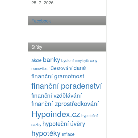
25. 7. 2026
Facebook
Štítky
banky
akcie
bydlení
ceny
ceny bytů
daně
Cestování
nemovitostí
finanční gramotnost
finanční poradenství
finanční vzdělávání
finanční zprostředkování
Hypoindex.cz
hypoteční
hypoteční úvěry
sazby
hypotéky
inflace