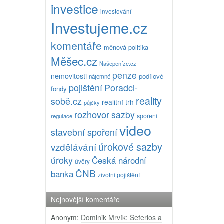
investice
investování
Investujeme.cz
komentáře
měnová politika
Měšec.cz
Našepeníze.cz
penze
nemovitosti
podílové
nájemné
pojištění
Poradci-
fondy
reality
sobě.cz
realitní trh
půjčky
rozhovor
sazby
spoření
regulace
video
stavební spoření
úrokové sazby
vzdělávání
úroky
Česká národní
úvěry
ČNB
banka
životní pojištění
Nejnovější komentáře
Anonym
:
Dominik Mrvík: Seferios a