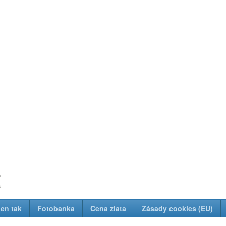
z
Jen tak
Fotobanka
Cena zlata
Zásady cookies (EU)