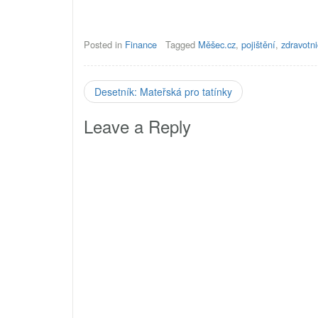
Podle programového prohlášení nové
soustř
české vlády…
Posted in
Finance
Tagged
Měšec.cz
,
pojištění
,
zdravotni
Desetník: Mateřská pro tatínky
Leave a Reply