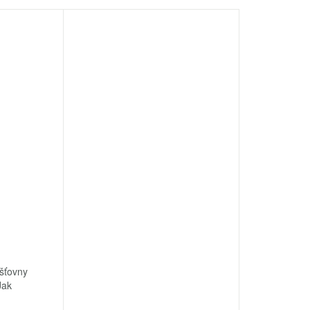
išťovny
Jak