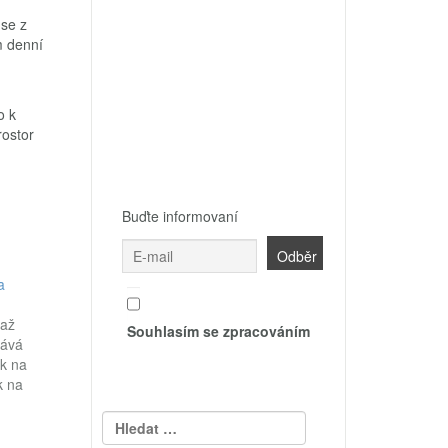
 se z
m denní
o k
rostor
Buďte informovaní
a
 až
Souhlasím se zpracováním
dává
ek na
k na
Vyhledávání
m?
dávky