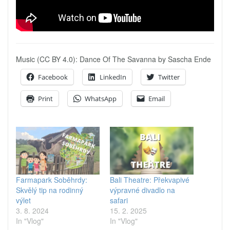
Music (CC BY 4.0): Dance Of The Savanna by Sascha Ende
Facebook
LinkedIn
Twitter
Print
WhatsApp
Email
Farmapark Soběhrdy:
Bali Theatre: Překvapivé
Skvělý tip na rodinný
výpravné divadlo na
výlet
safari
3. 8. 2024
15. 2. 2025
In "Vlog"
In "Vlog"