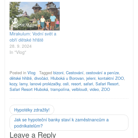
Mirakulum: Vodní svět a
obří dětské hřiště
28. 9. 2024
In "Vlog"
Posted in
Vlog
Tagged
bizoni
,
Cestování
,
cestování a peníze
,
dětské hřiště
,
divočáci
,
Hluboká u Borovan
,
jeleni
,
kontaktní ZOO
,
kozy
,
lamy
,
lanové prolézačky
,
osli
,
resort
,
safari
,
Safari Resort
,
Safari Resort Hluboká
,
trampolína
,
velbloudi
,
video
,
ZOO
Hypotéky zdražily!
Jak se hypoteční banky staví k zaměstnancům a
podnikatelům?
Leave a Reply