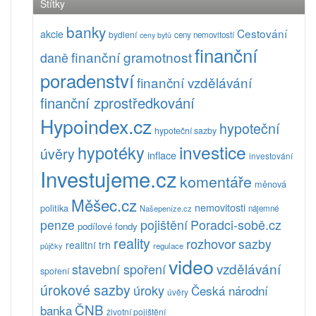
Štítky
banky
Cestování
akcie
bydlení
ceny nemovitostí
ceny bytů
finanční
finanční gramotnost
daně
poradenství
finanční vzdělávání
finanční zprostředkování
Hypoindex.cz
hypoteční
hypoteční sazby
investice
hypotéky
úvěry
inflace
investování
Investujeme.cz
komentáře
měnová
Měšec.cz
nemovitosti
politika
Našepeníze.cz
nájemné
pojištění
Poradci-sobě.cz
penze
podílové fondy
reality
rozhovor
sazby
realitní trh
půjčky
regulace
video
vzdělávání
stavební spoření
spoření
úrokové sazby
úroky
Česká národní
úvěry
ČNB
banka
životní pojištění