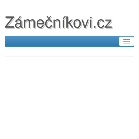
Zámečníkovi.cz
Toggl
naviga