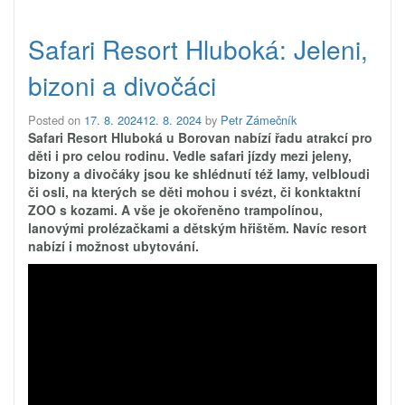
Safari Resort Hluboká: Jeleni,
bizoni a divočáci
Posted on
17. 8. 2024
12. 8. 2024
by
Petr Zámečník
Safari Resort Hluboká u Borovan nabízí řadu atrakcí pro
děti i pro celou rodinu. Vedle safari jízdy mezi jeleny,
bizony a divočáky jsou ke shlédnutí též lamy, velbloudi
či osli, na kterých se děti mohou i svézt, či konktaktní
ZOO s kozami. A vše je okořeněno trampolínou,
lanovými prolézačkami a dětským hřištěm. Navíc resort
nabízí i možnost ubytování.