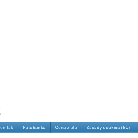
z
Jen tak
Fotobanka
Cena zlata
Zásady cookies (EU)