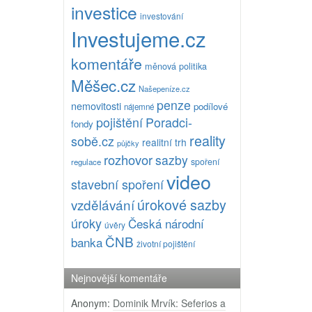
investice
investování
Investujeme.cz
komentáře
měnová politika
Měšec.cz
Našepeníze.cz
penze
nemovitosti
podílové
nájemné
pojištění
Poradci-
fondy
reality
sobě.cz
realitní trh
půjčky
rozhovor
sazby
spoření
regulace
video
stavební spoření
úrokové sazby
vzdělávání
úroky
Česká národní
úvěry
ČNB
banka
životní pojištění
Nejnovější komentáře
Anonym
:
Dominik Mrvík: Seferios a