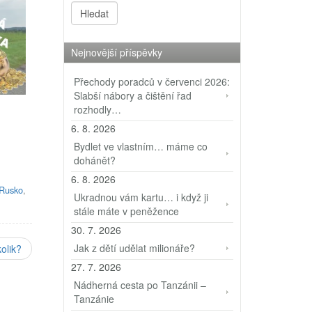
Nejnovější příspěvky
Přechody poradců v červenci 2026:
Slabší nábory a čištění řad
rozhodly…
6. 8. 2026
Bydlet ve vlastním… máme co
dohánět?
6. 8. 2026
Rusko
,
Ukradnou vám kartu… i když ji
stále máte v peněžence
30. 7. 2026
Jak z dětí udělat milionáře?
olik?
27. 7. 2026
Nádherná cesta po Tanzánii –
Tanzánie