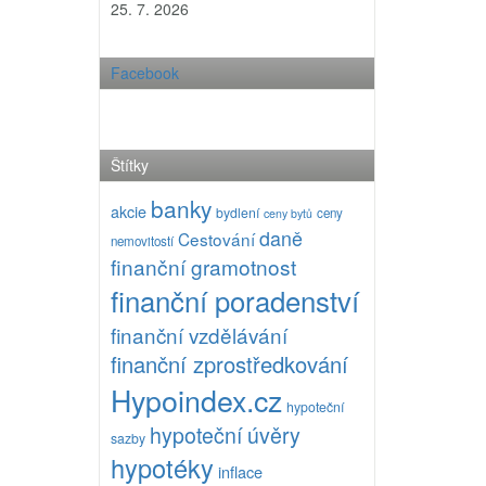
25. 7. 2026
Facebook
Štítky
banky
akcie
bydlení
ceny
ceny bytů
daně
Cestování
nemovitostí
finanční gramotnost
finanční poradenství
finanční vzdělávání
finanční zprostředkování
Hypoindex.cz
hypoteční
hypoteční úvěry
sazby
hypotéky
inflace