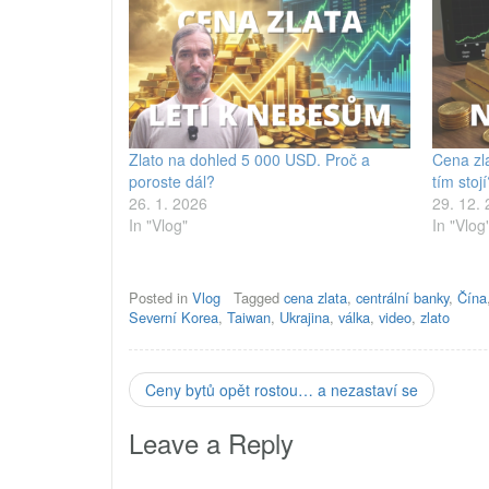
Zlato na dohled 5 000 USD. Proč a
Cena zl
poroste dál?
tím stoj
26. 1. 2026
29. 12.
In "Vlog"
In "Vlog
Posted in
Vlog
Tagged
cena zlata
,
centrální banky
,
Čína
Severní Korea
,
Taiwan
,
Ukrajina
,
válka
,
video
,
zlato
Ceny bytů opět rostou… a nezastaví se
Leave a Reply