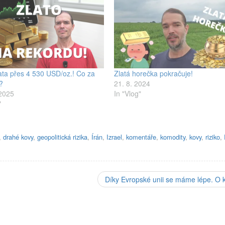
ata přes 4 530 USD/oz.! Co za
Zlatá horečka pokračuje!
í?
21. 8. 2024
 2025
In "Vlog"
"
,
drahé kovy
,
geopolitická rizika
,
Írán
,
Izrael
,
komentáře
,
komodity
,
kovy
,
riziko
,
Díky Evropské unii se máme lépe. O k