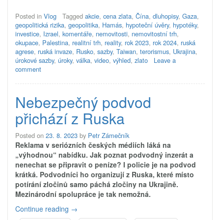
se
vyplatí
Posted in
Vlog
Tagged
akcie
,
cena zlata
,
Čína
,
dluhopisy
,
Gaza
,
investovat?“
geopolitická rizika
,
geopolitika
,
Hamás
,
hypoteční úvěry
,
hypotéky
,
investice
,
Izrael
,
komentáře
,
nemovitosti
,
nemovitostní trh
,
okupace
,
Palestina
,
realitní trh
,
reality
,
rok 2023
,
rok 2024
,
ruská
agrese
,
ruská invaze
,
Rusko
,
sazby
,
Taiwan
,
terorismus
,
Ukrajina
,
úrokové sazby
,
úroky
,
válka
,
video
,
výhled
,
zlato
Leave a
comment
Nebezpečný podvod
přichází z Ruska
Posted on
23. 8. 2023
by
Petr Zámečník
Reklama v seriózních českých médiích láká na
„výhodnou“ nabídku. Jak poznat podvodný inzerát a
nenechat se připravit o peníze? I policie je na podvod
krátká. Podvodníci ho organizují z Ruska, které místo
potírání zločinů samo páchá zločiny na Ukrajině.
Mezinárodní spolupráce je tak nemožná.
„Nebezpečný
Continue reading
→
podvod