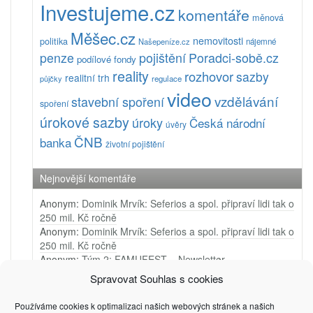
Investujeme.cz
komentáře
měnová
Měšec.cz
nemovitosti
politika
Našepeníze.cz
nájemné
pojištění
Poradci-sobě.cz
penze
podílové fondy
reality
rozhovor
sazby
realitní trh
půjčky
regulace
video
vzdělávání
stavební spoření
spoření
úrokové sazby
úroky
Česká národní
úvěry
ČNB
banka
životní pojištění
Nejnovější komentáře
Anonym
:
Dominik Mrvík: Seferios a spol. připraví lidi tak o
250 mil. Kč ročně
Anonym
:
Dominik Mrvík: Seferios a spol. připraví lidi tak o
250 mil. Kč ročně
Anonym
:
Tým 2: FAMUFEST – Newsletter
Anonym
:
Tým 1: Ji.hlava – Newsletter
Spravovat Souhlas s cookies
Anonym
:
Tým 4: Very Merry Arts – PR video
Používáme cookies k optimalizaci našich webových stránek a našich