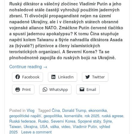
Ruský diktátor a válečný zločinec Vladimir Putin a jeho
nohsledové stále častěji vyhrožují použitím jaderných
zbraní. Ti divočejší propagandisté nejen na území
napadené Ukrajiny, ale i v členských státech obranné
vojenské aliance NATO. Zmáčkne Putin červené tlačítko
a spustí jadernou apokalypsu? K tomu Čína stupňuje
napětí kolem Taiwanu a Sýrie nahradila diktátora Asada
za (bývalé?) příznivce a členy islamistických
teroristických organizací. A Severní Korea? Ta se
plnohodnotně zapojila do ruských bojů na Ukrajině.
„Rok
Continue reading
→
2025:
Facebook
LinkedIn
Twitter
3.
světová
Print
WhatsApp
Email
válka
a
zhroucení
ekonomiky?“
Posted in
Vlog
Tagged
Čína
,
Donald Trump
,
ekonomika
,
geopolitické napětí
,
geopolitika
,
komentáře
,
rok 2025
,
ruská agrese
,
Ruská federace
,
Rusko
,
Severní Korea
,
Spojené státy
,
Sýrie
,
Taiwan
,
Ukrajina
,
USA
,
válka
,
video
,
Vladimir Putin
,
výhled
2025
Leave a comment