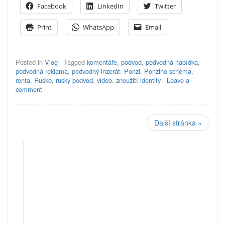
Facebook
LinkedIn
Twitter
přichází
z
Print
WhatsApp
Email
Ruska“
Posted in
Vlog
Tagged
komentáře
,
podvod
,
podvodná nabídka
,
podvodná reklama
,
podvodný inzerát
,
Ponzi
,
Ponziho schéma
,
renta
,
Rusko
,
ruský podvod
,
video
,
zneužití identity
Leave a
comment
Další stránka »