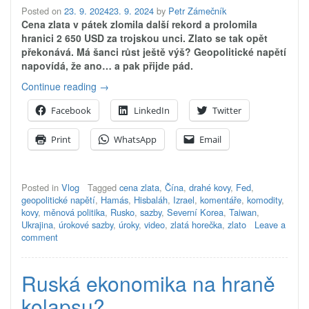
Posted on
23. 9. 2024
23. 9. 2024
by
Petr Zámečník
Cena zlata v pátek zlomila další rekord a prolomila
hranici 2 650 USD za trojskou unci. Zlato se tak opět
překonává. Má šanci růst ještě výš? Geopolitické napětí
napovídá, že ano… a pak přijde pád.
„Zlato
Continue reading
→
se
Facebook
LinkedIn
Twitter
překonává…
již
Print
WhatsApp
Email
je
za
2
650
Posted in
Vlog
Tagged
cena zlata
,
Čína
,
drahé kovy
,
Fed
,
USD
geopolitické napětí
,
Hamás
,
Hisbaláh
,
Izrael
,
komentáře
,
komodity
,
za
kovy
,
měnová politika
,
Rusko
,
sazby
,
Severní Korea
,
Taiwan
,
unci!“
Ukrajina
,
úrokové sazby
,
úroky
,
video
,
zlatá horečka
,
zlato
Leave a
comment
Ruská ekonomika na hraně
kolapsu?