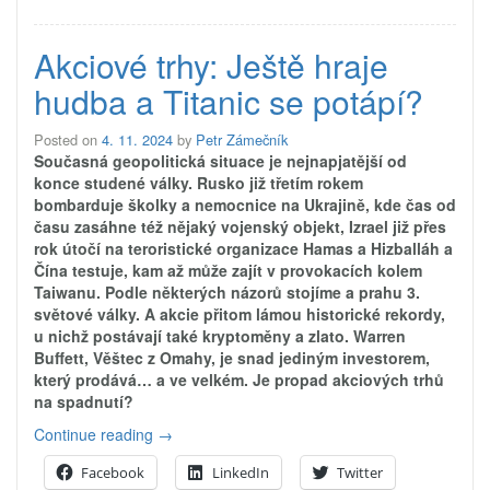
Akciové trhy: Ještě hraje
hudba a Titanic se potápí?
Posted on
4. 11. 2024
by
Petr Zámečník
Současná geopolitická situace je nejnapjatější od
konce studené války. Rusko již třetím rokem
bombarduje školky a nemocnice na Ukrajině, kde čas od
času zasáhne též nějaký vojenský objekt, Izrael již přes
rok útočí na teroristické organizace Hamas a Hizballáh a
Čína testuje, kam až může zajít v provokacích kolem
Taiwanu. Podle některých názorů stojíme a prahu 3.
světové války. A akcie přitom lámou historické rekordy,
u nichž postávají také kryptoměny a zlato. Warren
Buffett, Věštec z Omahy, je snad jediným investorem,
který prodává… a ve velkém. Je propad akciových trhů
na spadnutí?
„Akciové
Continue reading
→
trhy:
Facebook
LinkedIn
Twitter
Ještě