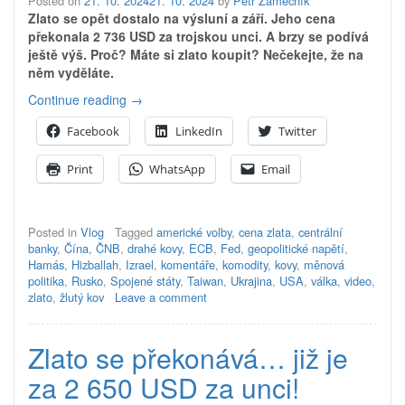
Posted on
21. 10. 2024
21. 10. 2024
by
Petr Zámečník
Zlato se opět dostalo na výsluní a září. Jeho cena
překonala 2 736 USD za trojskou unci. A brzy se podívá
ještě výš. Proč? Máte si zlato koupit? Nečekejte, že na
něm vyděláte.
„Zlato
Continue reading
→
opět
Facebook
LinkedIn
Twitter
září!
Máte
Print
WhatsApp
Email
ho
koupit?“
Posted in
Vlog
Tagged
americké volby
,
cena zlata
,
centrální
banky
,
Čína
,
ČNB
,
drahé kovy
,
ECB
,
Fed
,
geopolitické napětí
,
Hamás
,
Hizballah
,
Izrael
,
komentáře
,
komodity
,
kovy
,
měnová
politika
,
Rusko
,
Spojené státy
,
Taiwan
,
Ukrajina
,
USA
,
válka
,
video
,
zlato
,
žlutý kov
Leave a comment
Zlato se překonává… již je
za 2 650 USD za unci!