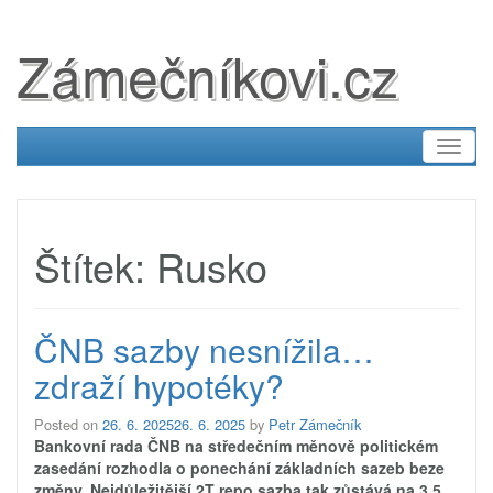
Zámečníkovi.cz
Toggl
naviga
Štítek:
Rusko
ČNB sazby nesnížila…
zdraží hypotéky?
Posted on
26. 6. 2025
26. 6. 2025
by
Petr Zámečník
Bankovní rada ČNB na středečním měnově politickém
zasedání rozhodla o ponechání základních sazeb beze
změny. Nejdůležitější 2T repo sazba tak zůstává na 3,5