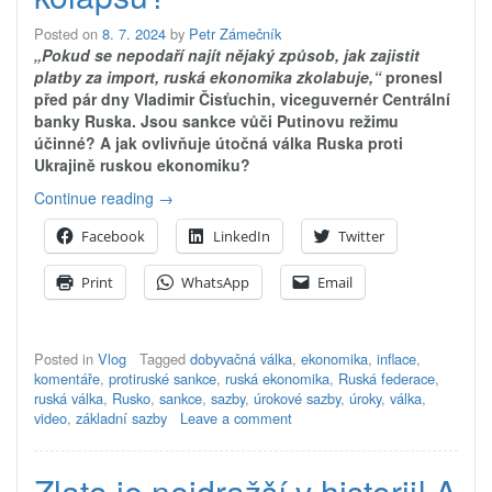
Posted on
8. 7. 2024
by
Petr Zámečník
„Pokud se nepodaří najít nějaký způsob, jak zajistit
platby za import, ruská ekonomika zkolabuje,“
pronesl
před pár dny Vladimir Čisťuchin, viceguvernér Centrální
banky Ruska. Jsou sankce vůči Putinovu režimu
účinné? A jak ovlivňuje útočná válka Ruska proti
Ukrajině ruskou ekonomiku?
„Ruská
Continue reading
→
ekonomika
Facebook
LinkedIn
Twitter
na
hraně
Print
WhatsApp
Email
kolapsu?“
Posted in
Vlog
Tagged
dobyvačná válka
,
ekonomika
,
inflace
,
komentáře
,
protiruské sankce
,
ruská ekonomika
,
Ruská federace
,
ruská válka
,
Rusko
,
sankce
,
sazby
,
úrokové sazby
,
úroky
,
válka
,
video
,
základní sazby
Leave a comment
Zlato je nejdražší v historii! A