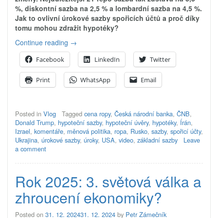
%, diskontní sazba na 2,5 % a lombardní sazba na 4,5 %.
Jak to ovlivní úrokové sazby spořicích účtů a proč díky
tomu mohou zdražit hypotéky?
„ČNB
Continue reading
→
sazby
Facebook
LinkedIn
Twitter
nesnížila…
zdraží
Print
WhatsApp
Email
hypotéky?“
Posted in
Vlog
Tagged
cena ropy
,
Česká národní banka
,
ČNB
,
Donald Trump
,
hypoteční sazby
,
hypoteční úvěry
,
hypotéky
,
Írán
,
Izrael
,
komentáře
,
měnová politika
,
ropa
,
Rusko
,
sazby
,
spořicí účty
,
Ukrajina
,
úrokové sazby
,
úroky
,
USA
,
video
,
základní sazby
Leave
a comment
Rok 2025: 3. světová válka a
zhroucení ekonomiky?
Posted on
31. 12. 2024
31. 12. 2024
by
Petr Zámečník