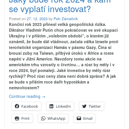
se vyplatí investovat?
Posted on
27. 12. 2023
by
Petr Zámečník
Končící rok 2023 přinesl velká geopolitická rizika.
Diktátor Vladimir Putin chce pokračovat ve své okupaci
Ukrajiny i v příštím „volebním období“, o kterém již
oznámil, že bude dál vládnout, začala válka Izraele proti
teroristické organizaci Hamás v pásmu Gazy, Čína si
brousí zuby na Taiwan, přibývá útoků v Africe a roste
napětí v Jižní Americe. Navzdory tomu akcie na
americkém trhu vzrostly o čtvrtinu… a růst by měly i v
roce 2024, byť pomaleji. Jaké investice by měly růst
rychleji? Proč růst ceny zlata není dobrá zpráva? A jak
se bude v příštím roce dařit hypotékám a
nemovitostem?
„Jaký
Continue reading
→
bude
Facebook
LinkedIn
Twitter
rok
2024
Print
WhatsApp
Email
a
kam