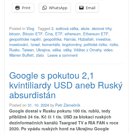
hraje
Print
WhatsApp
Email
hudba
a
Titanic
se
Posted in
Vlog
Tagged
3. světová válka
,
akcie
,
akciové trhy
,
potápí?“
bitcoin
,
Bitcoin ETF
,
Čína
,
ETF
,
ethereum
,
Ethereum ETF
,
geopolitické napětí
,
geopolitika
,
Hamás
,
Hizballah
,
investice
,
investování
,
Izrael
,
komentáře
,
kryptoměny
,
politické riziko
,
riziko
,
Rusko
,
Taiwan
,
Ukrajina
,
válka
,
války
,
Věštec z Omahy
,
video
,
Warren Buffett
,
zlato
Leave a comment
Google s pokutou 2,1
kvintiliardy USD aneb Ruský
absurdistán
Posted on
31. 10. 2024
by
Petr Zámečník
Google dostal v Rusku pokutu 100 tis. rublů, tedy
přibližně 24 tis. Kč či 1 tis. USD za blokaci ruských
dezinformačních kanálů Tsargrad TV a RIA FAN v roce
2020. Po vpádu ruských hord na Ukrajinu Google