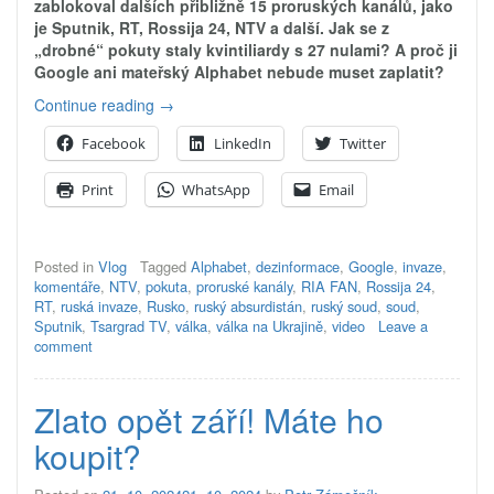
zablokoval dalších přibližně 15 proruských kanálů, jako
je Sputnik, RT, Rossija 24, NTV a další. Jak se z
„drobné“ pokuty staly kvintiliardy s 27 nulami? A proč ji
Google ani mateřský Alphabet nebude muset zaplatit?
„Google
Continue reading
→
s
Facebook
LinkedIn
Twitter
pokutou
2,1
Print
WhatsApp
Email
kvintiliardy
USD
aneb
Ruský
Posted in
Vlog
Tagged
Alphabet
,
dezinformace
,
Google
,
invaze
,
absurdistán“
komentáře
,
NTV
,
pokuta
,
proruské kanály
,
RIA FAN
,
Rossija 24
,
RT
,
ruská invaze
,
Rusko
,
ruský absurdistán
,
ruský soud
,
soud
,
Sputnik
,
Tsargrad TV
,
válka
,
válka na Ukrajině
,
video
Leave a
comment
Zlato opět září! Máte ho
koupit?