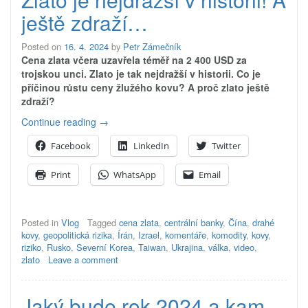
ještě zdraží…
Posted on
16. 4. 2024
by
Petr Zámečník
Cena zlata včera uzavřela téměř na 2 400 USD za
trojskou unci. Zlato je tak nejdražší v historii. Co je
příčinou růstu ceny žlužého kovu? A proč zlato ještě
zdraží?
„Zlato
Continue reading
→
je
Facebook
LinkedIn
Twitter
nejdražší
v
Print
WhatsApp
Email
historii!
A
ještě
zdraží…“
Posted in
Vlog
Tagged
cena zlata
,
centrální banky
,
Čína
,
drahé
kovy
,
geopolitická rizika
,
Írán
,
Izrael
,
komentáře
,
komodity
,
kovy
,
riziko
,
Rusko
,
Severní Korea
,
Taiwan
,
Ukrajina
,
válka
,
video
,
zlato
Leave a comment
Jaký bude rok 2024 a kam