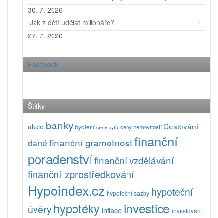
30. 7. 2026
Jak z dětí udělat milionáře?
27. 7. 2026
Facebook
Štítky
banky
Cestování
akcie
bydlení
ceny nemovitostí
ceny bytů
finanční
finanční gramotnost
daně
poradenství
finanční vzdělávání
finanční zprostředkování
Hypoindex.cz
hypoteční
hypoteční sazby
investice
hypotéky
úvěry
inflace
investování