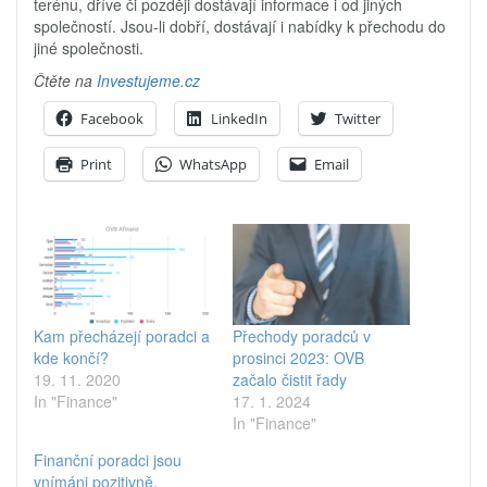
terénu, dříve či později dostávají informace i od jiných
společností. Jsou-li dobří, dostávají i nabídky k přechodu do
jiné společnosti.
Čtěte na
Investujeme.cz
Facebook
LinkedIn
Twitter
Print
WhatsApp
Email
Kam přecházejí poradci a
Přechody poradců v
kde končí?
prosinci 2023: OVB
19. 11. 2020
začalo čistit řady
In "Finance"
17. 1. 2024
In "Finance"
Finanční poradci jsou
vnímáni pozitivně.