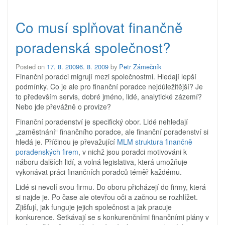
Co musí splňovat finančně
poradenská společnost?
Posted on
17. 8. 2009
6. 8. 2009
by
Petr Zámečník
Finanční poradci migrují mezi společnostmi. Hledají lepší
podmínky. Co je ale pro finanční poradce nejdůležitější? Je
to především servis, dobré jméno, lidé, analytické zázemí?
Nebo jde převážně o provize?
Finanční poradenství je specifický obor. Lidé nehledají
„zaměstnání“ finančního poradce, ale finanční poradenství si
hledá je. Příčinou je převažující
MLM struktura finančně
poradenských firem
, v nichž jsou poradci motivováni k
náboru dalších lidí, a volná legislativa, která umožňuje
vykonávat práci finančních poradců téměř každému.
Lidé si nevolí svou firmu. Do oboru přicházejí do firmy, která
si najde je. Po čase ale otevřou oči a začnou se rozhlížet.
Zjišťují, jak funguje jejich společnost a jak pracuje
konkurence. Setkávají se s konkurenčními finančními plány v