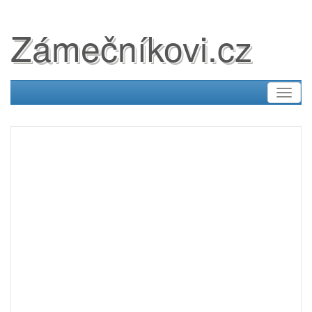
Zámečníkovi.cz
Toggl
naviga