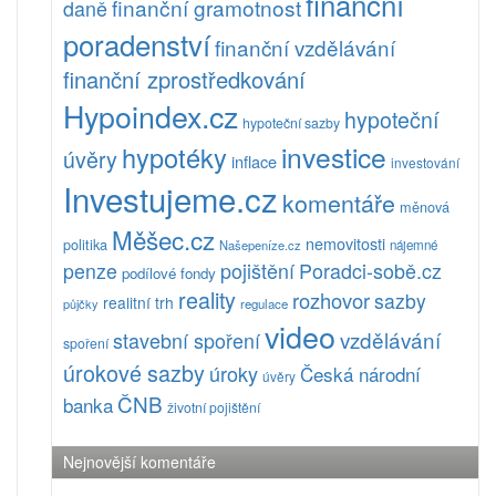
finanční
finanční gramotnost
daně
poradenství
finanční vzdělávání
finanční zprostředkování
Hypoindex.cz
hypoteční
hypoteční sazby
investice
hypotéky
úvěry
inflace
investování
Investujeme.cz
komentáře
měnová
Měšec.cz
nemovitosti
politika
Našepeníze.cz
nájemné
pojištění
Poradci-sobě.cz
penze
podílové fondy
reality
rozhovor
sazby
realitní trh
půjčky
regulace
video
vzdělávání
stavební spoření
spoření
úrokové sazby
úroky
Česká národní
úvěry
ČNB
banka
životní pojištění
Nejnovější komentáře