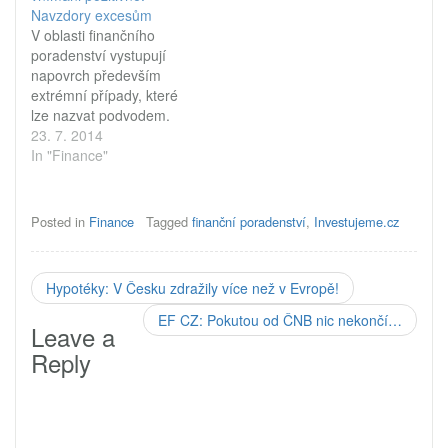
Navzdory excesům
V oblasti finančního
poradenství vystupují
napovrch především
extrémní případy, které
lze nazvat podvodem.
Přesto jsou finanční
23. 7. 2014
poradci vnímáni
In "Finance"
pozitivně. Jejich role je
důležitá především
v orientaci ve finančních
Posted in
Finance
Tagged
finanční poradenství
,
Investujeme.cz
produktech. Obraz
jakéhokoli oboru dělá
zpravidla malá, ale velmi
Hypotéky: V Česku zdražily více než v Evropě!
dobře viditelná skupinka
lidí. Jsou-li to výborní
EF CZ: Pokutou od ČNB nic nekončí…
Leave a
profesionálové, má obor
dobrou pověst. Jsou-li to
Reply
ale…