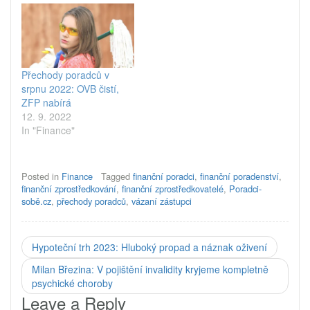
Přechody poradců v
srpnu 2022: OVB čistí,
ZFP nabírá
12. 9. 2022
In "Finance"
Posted in
Finance
Tagged
finanční poradci
,
finanční poradenství
,
finanční zprostředkování
,
finanční zprostředkovatelé
,
Poradci-
sobě.cz
,
přechody poradců
,
vázaní zástupci
Hypoteční trh 2023: Hluboký propad a náznak oživení
Milan Březina: V pojištění invalidity kryjeme kompletně
psychické choroby
Leave a Reply