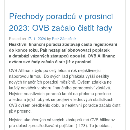
Přechody poradců v prosinci
2023: OVB začalo čistit řady
Posted on
17. 1. 2024
by
Petr Zámečník
Neaktivní finanční poradci zůstávají často registrovaní
do konce roku. Pak nezaplatí obnovovací poplatek
a databázi vázaných zástupců opouští. OVB Allfinanz
ovšem své řady začalo čistit již v prosinci.
OVB Allfinanz bylo po celý letošní rok nejaktivnější
náborovou firmou. Do svých řad přilákala vyšší desítky
nových finančních poradců měsíčně. Ovšem zdaleka ne
každý nováček v oboru finančního poradenství zůstává.
Nejvíce neaktivních poradců končí na přelomu prosince
a ledna a jejich úbytek se projeví v lednových statistikách.
OVB ovšem předběhlo dobu a neaktivní poradce začalo čistit
již v prosinci.
Nejvíce ukončených vázaných zástupců má OVB Allfinanz
pro oblast zprostředkování pojištění (-173). To je oblast,