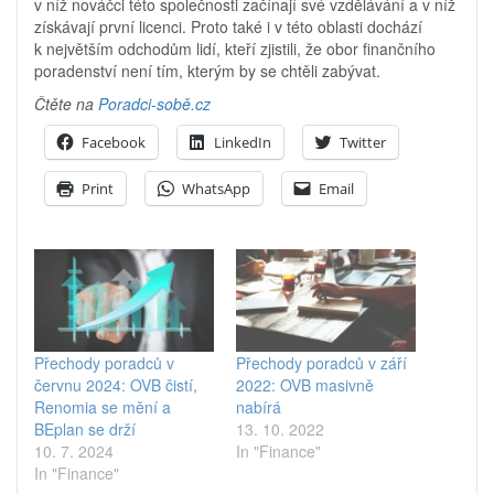
v níž nováčci této společnosti začínají své vzdělávání a v níž
získávají první licenci. Proto také i v této oblasti dochází
k největším odchodům lidí, kteří zjistili, že obor finančního
poradenství není tím, kterým by se chtěli zabývat.
Čtěte na
Poradci-sobě.cz
Facebook
LinkedIn
Twitter
Print
WhatsApp
Email
Přechody poradců v
Přechody poradců v září
červnu 2024: OVB čistí,
2022: OVB masivně
Renomia se mění a
nabírá
BEplan se drží
13. 10. 2022
10. 7. 2024
In "Finance"
In "Finance"