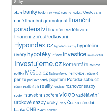
Štítky
banky
Cestování
akcie
bydlení
ceny nemovitostí
ceny bytů
finanční
finanční gramotnost
daně
poradenství
finanční vzdělávání
finanční zprostředkování
Hypoindex.cz
hypoteční
hypoteční sazby
investice
hypotéky
úvěry
inflace
investování
Investujeme.cz
komentáře
měnová
Měšec.cz
nemovitosti
politika
Našepeníze.cz
nájemné
pojištění
Poradci-sobě.cz
penze
podílové fondy
reality
rozhovor
sazby
realitní trh
půjčky
regulace
video
vzdělávání
stavební spoření
spoření
úrokové sazby
úroky
Česká národní
úvěry
ČNB
banka
životní pojištění