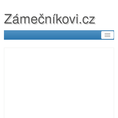
Zámečníkovi.cz
Toggl
naviga