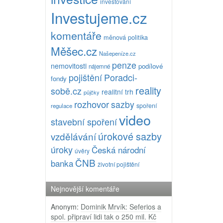
investování
Investujeme.cz
komentáře
měnová politika
Měšec.cz
Našepeníze.cz
penze
nemovitosti
podílové
nájemné
pojištění
Poradci-
fondy
reality
sobě.cz
realitní trh
půjčky
rozhovor
sazby
spoření
regulace
video
stavební spoření
úrokové sazby
vzdělávání
úroky
Česká národní
úvěry
ČNB
banka
životní pojištění
Nejnovější komentáře
Anonym
:
Dominik Mrvík: Seferios a
spol. připraví lidi tak o 250 mil. Kč