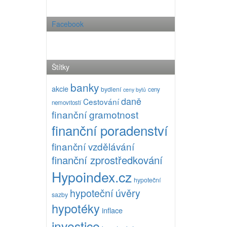
Facebook
Štítky
banky
akcie
bydlení
ceny
ceny bytů
daně
Cestování
nemovitostí
finanční gramotnost
finanční poradenství
finanční vzdělávání
finanční zprostředkování
Hypoindex.cz
hypoteční
hypoteční úvěry
sazby
hypotéky
inflace
investice