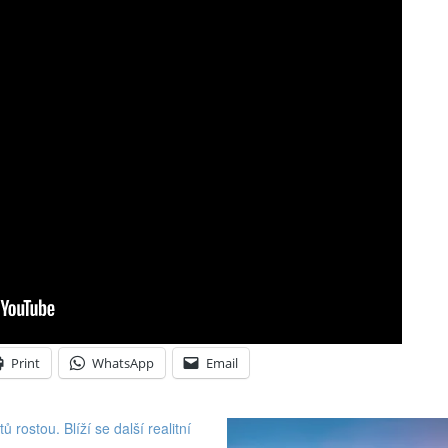
Print
WhatsApp
Email
ů rostou. Blíží se další realitní