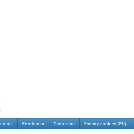
z
Jen tak
Fotobanka
Cena zlata
Zásady cookies (EU)