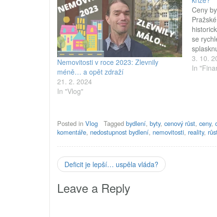
krize?
Ceny byt
Pražské 
historic
se rych
splaskn
nadmíru
3. 10. 
Nemovitosti v roce 2023: Zlevnily
histori
In "Fina
méně… a opět zdraží
v budou
21. 2. 2024
míru. K
In "Vlog"
nezdra
Posted in
Vlog
Tagged
bydlení
,
byty
,
cenový růst
,
ceny
,
komentáře
,
nedostupnost bydlení
,
nemovitosti
,
reality
,
růs
Deficit je lepší… uspěla vláda?
Leave a Reply