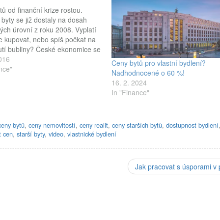
ů od finanční krize rostou.
byty se již dostaly na dosah
kých úrovní z roku 2008. Vyplatí
le kupovat, nebo spíš počkat na
utí bubliny? České ekonomice se
 daří, nezaměstnanost je poblíž
2016
Ceny bytů pro vlastní bydlení?
ckých minim a důvěra domácností
nce"
Nadhodnocené o 60 %!
cí prosperitu dnes také nezná
16. 2. 2024
dyž k tomu přičteme až
In "Finance"
vou…
ceny bytů
,
ceny nemovitostí
,
ceny realit
,
ceny starších bytů
,
dostupnost bydlení
t cen
,
starší byty
,
video
,
vlastnické bydlení
Jak pracovat s úsporami v 